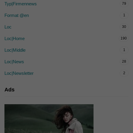
Typ|Firmennews
79
Format @en
1
Loc
30
Loc|Home
190
Loc|Middle
1
Loc|News
28
Loc|Newsletter
2
Ads