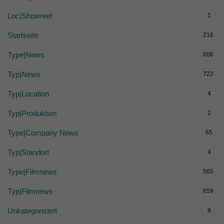
Loc|Showreel
1
Startseite
216
Type|News
606
Typ|News
722
Typ|Location
4
Typ|Produktion
2
Type|Company News
65
Typ|Standort
4
Type|Filmnews
565
Typ|Filmnews
659
Unkategorisiert
9