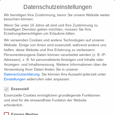
Datenschutzeinstellungen
Wir benötigen Ihre Zustimmung, bevor Sie unsere Website weiter
besuchen können.
Wenn Sie unter 16 Jahre alt sind und Ihre Zustimmung zu
freiwilligen Diensten geben möchten, müssen Sie Ihre
Home
Loc
Loc|Home
BEFORE THE LAST CURTAIN
Erziehungsberechtigten um Erlaubnis bitten.
FALLS nominated for “Best Documentary” at Mix Copenhagen
Wir verwenden Cookies und andere Technologien auf unserer
Website. Einige von ihnen sind essenziell, während andere uns
helfen, diese Website und Ihre Erfahrung zu verbessern.
Personenbezogene Daten können verarbeitet werden (z. B. IP-
Adressen), z. B. für personalisierte Anzeigen und Inhalte oder
Anzeigen- und Inhaltsmessung.
Weitere Informationen über die
Verwendung Ihrer Daten finden Sie in unserer
BEFORE THE LAST CURTAIN FALLS
Datenschutzerklärung
.
Sie können Ihre Auswahl jederzeit unter
nominated for “Best Documentary” at
Einstellungen
widerrufen oder anpassen.
Datenschutzeinstellungen
Mix Copenhagen
Essenziell
Essenzielle Cookies ermöglichen grundlegende Funktionen
und sind für die einwandfreie Funktion der Website
Before the Last Curtain Falls
has been nominated in the
erforderlich.
category ‘Best Documentary’ at Mix Copenhagen film festival.
Externe Medien