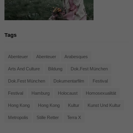
Tags
Abenteuer
Abenteuer
Arabesques
Arts And Culture
Bildung
Dok.fest München
Dok.fest München
Dokumentarfilm
Festival
Festival
Hamburg
Holocaust
Homosexualität
Hong Kong
Hong Kong
Kultur
Kunst Und Kultur
Metropolis
Stille Retter
Terra X