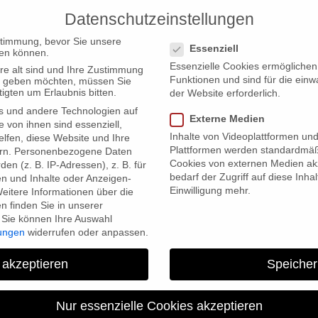
Datenschutzeinstellungen
PRODUCTIONS
Datenschutzeinstellungen
stimmung, bevor Sie unsere
Essenziell
en können.
Essenzielle Cookies ermögliche
re alt sind und Ihre Zustimmung
Funktionen und sind für die einw
ten geben möchten, müssen Sie
igten um Erlaubnis bitten.
der Website erforderlich.
s und andere Technologien auf
Externe Medien
e von ihnen sind essenziell,
Inhalte von Videoplattformen un
lfen, diese Website und Ihre
Plattformen werden standardmäß
rn.
Personenbezogene Daten
Cookies von externen Medien akz
en (z. B. IP-Adressen), z. B. für
bedarf der Zugriff auf diese Inha
en und Inhalte oder Anzeigen-
Einwilligung mehr.
eitere Informationen über die
 finden Sie in unserer
Sie können Ihre Auswahl
lungen
widerrufen oder anpassen.
 akzeptieren
Speicher
Nur essenzielle Cookies akzeptieren
by
constanza
4. March 2021
No Comments