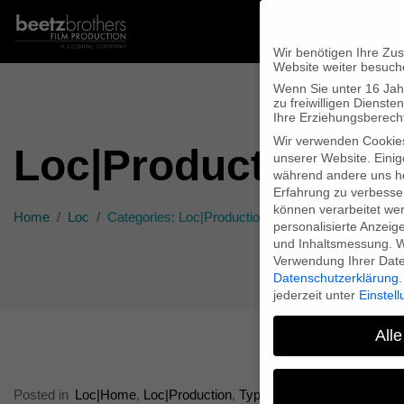
Wir benötigen Ihre Zu
Website weiter besuch
Wenn Sie unter 16 Jah
zu freiwilligen Diens
Ihre Erziehungsberecht
Wir verwenden Cookie
Loc|Production
unserer Website. Einig
während andere uns he
Erfahrung zu verbesse
können verarbeitet werd
Home
Loc
Categories: Loc|Production
personalisierte Anzeig
und Inhaltsmessung.
W
Verwendung Ihrer Daten
Datenschutzerklärung
.
jederzeit unter
Einstel
Alle
Posted in
Loc|Home
,
Loc|Production
,
Type|News
,
Type|Filmnews