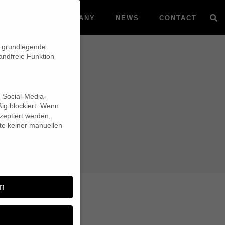
VOD
COMPANY
NEWS
CONTACT
n grundlegende
andfreie Funktion
d Social-Media-
ig blockiert. Wenn
eptiert werden,
lte keiner manuellen
n