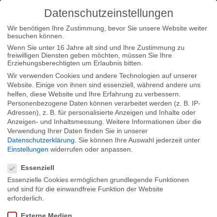
Datenschutzeinstellungen
Wir benötigen Ihre Zustimmung, bevor Sie unsere Website weiter
besuchen können.
Wenn Sie unter 16 Jahre alt sind und Ihre Zustimmung zu
freiwilligen Diensten geben möchten, müssen Sie Ihre
Tags: Abenteuer
Erziehungsberechtigten um Erlaubnis bitten.
Wir verwenden Cookies und andere Technologien auf unserer
Home
Tags: Abenteuer
Website. Einige von ihnen sind essenziell, während andere uns
helfen, diese Website und Ihre Erfahrung zu verbessern.
Personenbezogene Daten können verarbeitet werden (z. B. IP-
Adressen), z. B. für personalisierte Anzeigen und Inhalte oder
Anzeigen- und Inhaltsmessung.
Weitere Informationen über die
Verwendung Ihrer Daten finden Sie in unserer
Posted in
Typ|News
,
Typ|Filmnews
,
Startseite
by
constanza
Datenschutzerklärung
.
Sie können Ihre Auswahl jederzeit unter
Einstellungen
widerrufen oder anpassen.
13. November 2015
Datenschutzeinstellungen
Essenziell
#kunstjagd für Deutschen Reporterpreis
Essenzielle Cookies ermöglichen grundlegende Funktionen
2015 nominiert
und sind für die einwandfreie Funktion der Website
erforderlich.
Großartige Neuigkeiten für unsere transmediale Spurensuche
Externe Medien