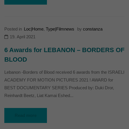
die einwandfreie Funktion der Website erforderlich.
Cookie-Informationen anzeigen
Ext
Externe Medien (7)
Posted in
Loc|Home
,
Type|Filmnews
by
constanza
Inhalte von Videoplattformen und Social-Media-Plattformen werden
standardmäßig blockiert. Wenn Cookies von externen Medien akzeptiert
19. April 2021
werden, bedarf der Zugriff auf diese Inhalte keiner manuellen Einwilligung
mehr.
6 Awards for LEBANON – BORDERS OF
Cookie-Informationen anzeigen
BLOOD
powered by Borlabs Cookie
Datenschutzerklärung
Lebanon -Borders of Blood received 6 awards from the ISRAELI
ACADEMY FOR MOTION PICTURES 2021 ! AWARD for
BEST DOCUMENTARY SERIES Produced by: Duki Dror,
Reinhardt Beetz, Liat Kamai Eshed...
Read more