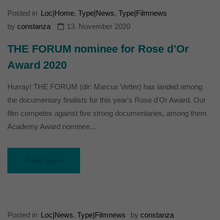
Posted in
Loc|Home
,
Type|News
,
Type|Filmnews
by
constanza
13. November 2020
THE FORUM nominee for Rose d’Or
Award 2020
Hurray! THE FORUM (dir: Marcus Vetter) has landed among
the documentary finalists for this year's Rose d'Or Award. Our
film competes against five strong documentaries, among them
Academy Award nominee...
Read more
Posted in
Loc|News
,
Type|Filmnews
by
constanza