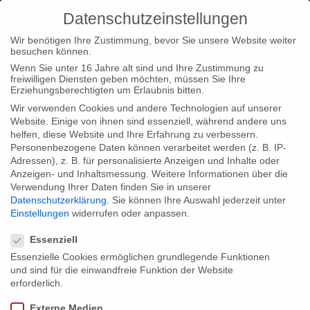
Datenschutzeinstellungen
Wir benötigen Ihre Zustimmung, bevor Sie unsere Website weiter
besuchen können.
Wenn Sie unter 16 Jahre alt sind und Ihre Zustimmung zu
freiwilligen Diensten geben möchten, müssen Sie Ihre
Type|News
Erziehungsberechtigten um Erlaubnis bitten.
Wir verwenden Cookies und andere Technologien auf unserer
Home
Categories: Type|News
Website. Einige von ihnen sind essenziell, während andere uns
helfen, diese Website und Ihre Erfahrung zu verbessern.
Personenbezogene Daten können verarbeitet werden (z. B. IP-
Adressen), z. B. für personalisierte Anzeigen und Inhalte oder
Anzeigen- und Inhaltsmessung.
Weitere Informationen über die
Verwendung Ihrer Daten finden Sie in unserer
Posted in
Loc|Home
,
Type|News
,
Type|Filmnews
Datenschutzerklärung
.
Sie können Ihre Auswahl jederzeit unter
Einstellungen
widerrufen oder anpassen.
by
constanza
9. July 2021
Datenschutzeinstellungen
Essenziell
Nomination of VIRAL for Best
Essenzielle Cookies ermöglichen grundlegende Funktionen
Documentary Series at the Berlin TV
und sind für die einwandfreie Funktion der Website
erforderlich.
Series Festival
Externe Medien