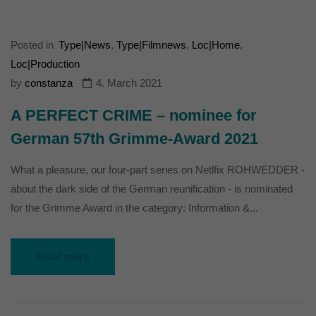
Posted in
Type|News
,
Type|Filmnews
,
Loc|Home
,
Loc|Production
by
constanza
4. March 2021
A PERFECT CRIME – nominee for
German 57th Grimme-Award 2021
What a pleasure, our four-part series on Netlfix ROHWEDDER -
about the dark side of the German reunification - is nominated
for the Grimme Award in the category: Information &...
Read more