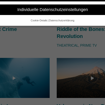
Individuelle Datenschutzeinstellungen
Cookie-Details
Datenschutzerklärung
Datenschutzeinstellungen
t Crime
Riddle of the Bones
e alt sind und Ihre Zustimmung zu freiwilligen Diensten geben möchte
Revolution
 um Erlaubnis bitten.
 und andere Technologien auf unserer Website. Einige von ihnen sind 
THEATRICAL
,
PRIME TV
se Website und Ihre Erfahrung zu verbessern.
Personenbezogene Date
sen), z. B. für personalisierte Anzeigen und Inhalte oder Anzeigen- un
 über die Verwendung Ihrer Daten finden Sie in unserer
Datenschutzerk
bersicht über alle verwendeten Cookies. Sie können Ihre Einwilligung 
re Informationen anzeigen lassen und so nur bestimmte Cookies auswä
Speichern
Nur essenzielle Cookies akzeptieren
gen
glichen grundlegende Funktionen und sind für die einwandfreie Funktion der Websi
Cookie-Informationen anzeigen