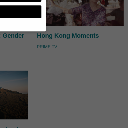
: Gender
Hong Kong Moments
n, müssen Sie Ihre
PRIME TV
essenziell, während
n können verarbeitet
d Inhaltsmessung.
lärung
.
zu ganzen Kategorien
hlen.
Zurück
te erforderlich.