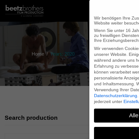
Wir benötigen Ihre Zu
Website weiter besuch
Wenn Sie unter 16 Jah
zu freiwilligen Diens
Ihre Erziehungsberecht
Wir verwenden Cookie
Home
Years: 2020
unserer Website. Einig
während andere uns he
Erfahrung zu verbesse
können verarbeitet werd
personalisierte Anzeig
und Inhaltsmessung.
W
Verwendung Ihrer Daten
Datenschutzerklärung
.
jederzeit unter
Einstel
Alle
Search production