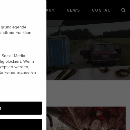
VOD
COMPANY
NEWS
CONTACT
n grundlegende
andfreie Funktion
d Social-Media-
ig blockiert. Wenn
eptiert werden,
lte keiner manuellen
n