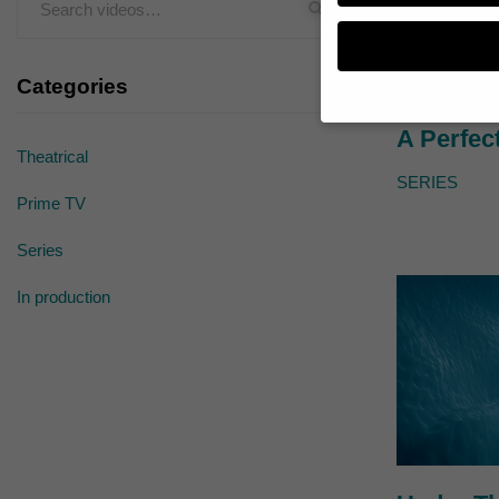
Categories
A Perfec
Theatrical
Wenn Sie unter 16 Jahr
Erziehungsberechtigten
SERIES
Prime TV
Wir verwenden Cookies
andere uns helfen, die
werden (z. B. IP-Adres
Series
Weitere Informationen
Hier finden Sie eine Ü
In production
geben oder sich weite
Alle akzeptieren
Datenschutzeinstellun
Essenziell (1)
Essenzielle Cookies ermö