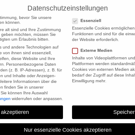
Datenschutzeinstellungen
PRODUCTIONS
Datenschutzeinstellungen
stimmung, bevor Sie unsere
Essenziell
en können.
Essenzielle Cookies ermögliche
re alt sind und Ihre Zustimmung
Funktionen und sind für die einw
ten geben möchten, müssen Sie
igten um Erlaubnis bitten.
der Website erforderlich.
s und andere Technologien auf
Externe Medien
e von ihnen sind essenziell,
Inhalte von Videoplattformen un
lfen, diese Website und Ihre
Plattformen werden standardmäß
rn.
Personenbezogene Daten
Cookies von externen Medien akz
en (z. B. IP-Adressen), z. B. für
bedarf der Zugriff auf diese Inha
en und Inhalte oder Anzeigen-
Einwilligung mehr.
eitere Informationen über die
 finden Sie in unserer
Sie können Ihre Auswahl
lungen
widerrufen oder anpassen.
 akzeptieren
Speicher
Nur essenzielle Cookies akzeptieren