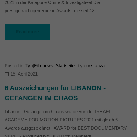
die einwandfreie Funktion der Website erforderlich.
2021 in der Kategorie Crime & Investigative! Die
Cookie-Informationen anzeigen
prestigeträchtigen Rockie Awards, die seit 42...
Ext
Externe Medien (7)
Read more
Inhalte von Videoplattformen und Social-Media-Plattformen werden
standardmäßig blockiert. Wenn Cookies von externen Medien akzeptiert
werden, bedarf der Zugriff auf diese Inhalte keiner manuellen Einwilligung
mehr.
Cookie-Informationen anzeigen
Posted in
Typ|Filmnews
,
Startseite
by
constanza
powered by Borlabs Cookie
Datenschutzerklärung
15. April 2021
6 Auszeichungen für LIBANON -
GEFANGEN IM CHAOS
Libanon - Gefangen im Chaos wurde von der ISRAELI
ACADEMY FOR MOTION PICTURES 2021 mit gleich 6
Awards ausgezeichnet ! AWARD for BEST DOCUMENTARY
SERIES Produced by: Duki Dror, Reinhardt...