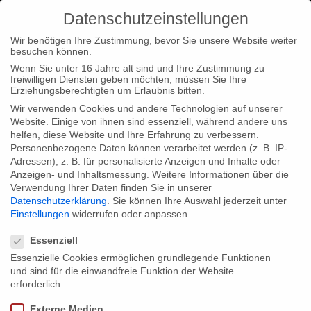
Datenschutzeinstellungen
Wir benötigen Ihre Zustimmung, bevor Sie unsere Website weiter
besuchen können.
Wenn Sie unter 16 Jahre alt sind und Ihre Zustimmung zu
freiwilligen Diensten geben möchten, müssen Sie Ihre
Typ|News
Erziehungsberechtigten um Erlaubnis bitten.
Wir verwenden Cookies und andere Technologien auf unserer
Home
Categories: Typ|News
Website. Einige von ihnen sind essenziell, während andere uns
helfen, diese Website und Ihre Erfahrung zu verbessern.
Personenbezogene Daten können verarbeitet werden (z. B. IP-
Adressen), z. B. für personalisierte Anzeigen und Inhalte oder
Anzeigen- und Inhaltsmessung.
Weitere Informationen über die
Verwendung Ihrer Daten finden Sie in unserer
Posted in
Startseite
,
Typ|News
,
Typ|Filmnews
by
constanza
Datenschutzerklärung
.
Sie können Ihre Auswahl jederzeit unter
Einstellungen
widerrufen oder anpassen.
22. September 2021
Datenschutzeinstellungen
Essenziell
Why We Fight? feiert Weltpremiere auf
Essenzielle Cookies ermöglichen grundlegende Funktionen
dem Film Fest Gent
und sind für die einwandfreie Funktion der Website
erforderlich.
Die Freude ist groß: Unser Film "Why We Fight? - Die
Externe Medien