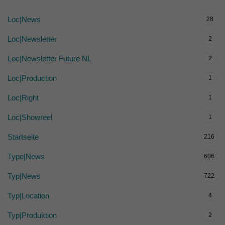
Loc|News
28
Loc|Newsletter
2
Loc|Newsletter Future NL
2
Loc|Production
1
Loc|Right
1
Loc|Showreel
1
Startseite
216
Type|News
606
Typ|News
722
Typ|Location
4
Typ|Produktion
2