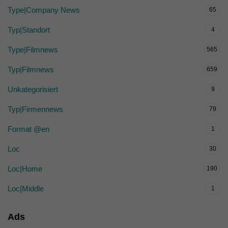
Type|Company News
65
Typ|Standort
4
Type|Filmnews
565
Typ|Filmnews
659
Unkategorisiert
9
Typ|Firmennews
79
Format @en
1
Loc
30
Loc|Home
190
Loc|Middle
1
Ads