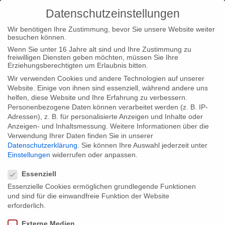
Datenschutzeinstellungen
Wir benötigen Ihre Zustimmung, bevor Sie unsere Website weiter
besuchen können.
Wenn Sie unter 16 Jahre alt sind und Ihre Zustimmung zu
freiwilligen Diensten geben möchten, müssen Sie Ihre
Home
Loc
Loc|Home
Nomination of VIRAL for Best
Erziehungsberechtigten um Erlaubnis bitten.
Documentary Series at the Berlin TV Series Festival
Wir verwenden Cookies und andere Technologien auf unserer
Website. Einige von ihnen sind essenziell, während andere uns
helfen, diese Website und Ihre Erfahrung zu verbessern.
Personenbezogene Daten können verarbeitet werden (z. B. IP-
Adressen), z. B. für personalisierte Anzeigen und Inhalte oder
Anzeigen- und Inhaltsmessung.
Weitere Informationen über die
Verwendung Ihrer Daten finden Sie in unserer
Nomination of VIRAL for Best
Datenschutzerklärung
.
Sie können Ihre Auswahl jederzeit unter
Documentary Series at the Berlin TV
Einstellungen
widerrufen oder anpassen.
Datenschutzeinstellungen
Series Festival
Essenziell
Essenzielle Cookies ermöglichen grundlegende Funktionen
und sind für die einwandfreie Funktion der Website
Wow! More great news for VIRAL. Fingers crossed!
erforderlich.
Externe Medien