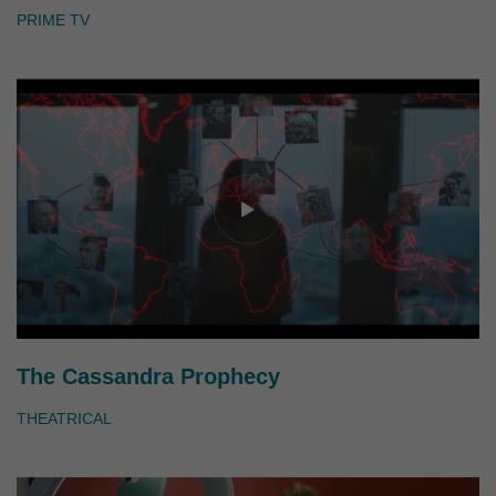
Erziehungsberechtigten um Erlaubnis bitten.
PRIME TV
Wir verwenden Cookies und andere Technologien auf unserer
Website. Einige von ihnen sind essenziell, während andere uns
helfen, diese Website und Ihre Erfahrung zu verbessern.
Personenbezogene Daten können verarbeitet werden (z. B. IP-
Adressen), z. B. für personalisierte Anzeigen und Inhalte oder
Anzeigen- und Inhaltsmessung.
Weitere Informationen über die
Verwendung Ihrer Daten finden Sie in unserer
Datenschutzerklärung
.
Hier finden Sie eine Übersicht über alle verwendeten Cookies. Sie
können Ihre Einwilligung zu ganzen Kategorien geben oder sich
weitere Informationen anzeigen lassen und so nur bestimmte
Cookies auswählen.
Alle akzeptieren
Speichern
Nur essenzielle Cookies akzeptieren
The Cassandra Prophecy
Zurück
THEATRICAL
Datenschutzeinstellungen
Essenziell (1)
Essenzielle Cookies ermöglichen grundlegende Funktionen und sind für