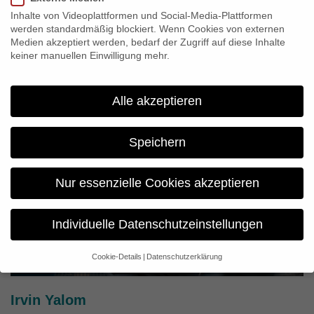
Inhalte von Videoplattformen und Social-Media-Plattformen
werden standardmäßig blockiert. Wenn Cookies von externen
Medien akzeptiert werden, bedarf der Zugriff auf diese Inhalte
S*x Ed Revised
keiner manuellen Einwilligung mehr.
PRIME TV
Alle akzeptieren
Speichern
Nur essenzielle Cookies akzeptieren
Individuelle Datenschutzeinstellungen
Cookie-Details
Datenschutzerklärung
Datenschutzeinstellungen
Wenn Sie unter 16 Jahre alt sind und Ihre Zustimmung zu
Irvin Yalom
freiwilligen Diensten geben möchten, müssen Sie Ihre