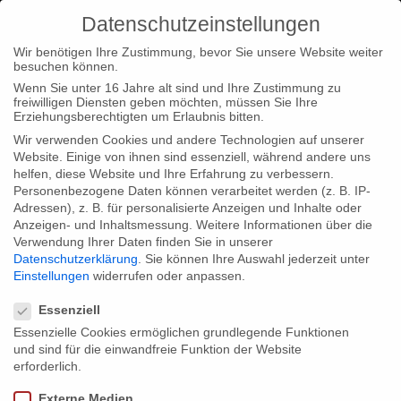
Datenschutzeinstellungen
Wir benötigen Ihre Zustimmung, bevor Sie unsere Website weiter
besuchen können.
Wenn Sie unter 16 Jahre alt sind und Ihre Zustimmung zu
freiwilligen Diensten geben möchten, müssen Sie Ihre
Home
Type|News
“Empire Me! Interactive” – English web
Erziehungsberechtigten um Erlaubnis bitten.
format launched
Wir verwenden Cookies und andere Technologien auf unserer
Website. Einige von ihnen sind essenziell, während andere uns
helfen, diese Website und Ihre Erfahrung zu verbessern.
Personenbezogene Daten können verarbeitet werden (z. B. IP-
Adressen), z. B. für personalisierte Anzeigen und Inhalte oder
Anzeigen- und Inhaltsmessung.
Weitere Informationen über die
Verwendung Ihrer Daten finden Sie in unserer
“Empire Me! Interactive” – English web
Datenschutzerklärung
.
Sie können Ihre Auswahl jederzeit unter
format launched
Einstellungen
widerrufen oder anpassen.
Datenschutzeinstellungen
Essenziell
Essenzielle Cookies ermöglichen grundlegende Funktionen
Due to the international success of our cinema documentary
und sind für die einwandfreie Funktion der Website
“Empire Me” (Prix du Film Rebelle & Remi Winner World-Fest
erforderlich.
Houston), we launched an english version of the web
Externe Medien