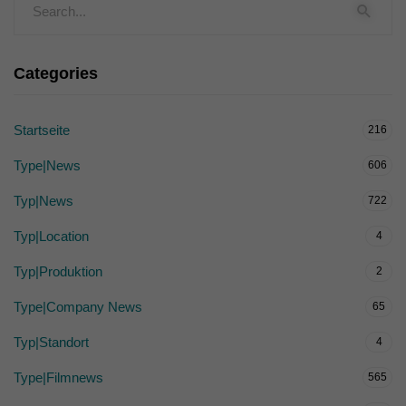
Categories
Startseite
216
Type|News
606
Typ|News
722
Typ|Location
4
Typ|Produktion
2
Type|Company News
65
Typ|Standort
4
Type|Filmnews
565