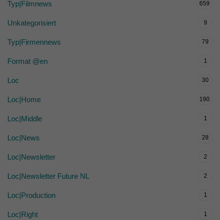
Typ|Filmnews
659
Unkategorisiert
9
Typ|Firmennews
79
Format @en
1
Loc
30
Loc|Home
190
Loc|Middle
1
Loc|News
28
Loc|Newsletter
2
Loc|Newsletter Future NL
2
Loc|Production
1
Loc|Right
1