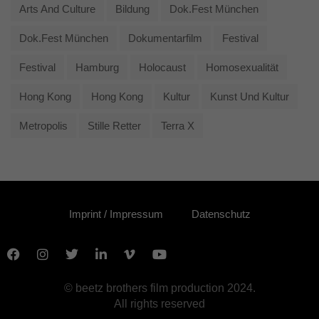
Arts And Culture
Bildung
Dok.fest München
Dok.fest München
Dokumentarfilm
Festival
Festival
Hamburg
Holocaust
Homosexualität
Hong Kong
Hong Kong
Kultur
Kunst Und Kultur
Metropolis
Stille Retter
Terra X
Imprint / Impressum
Datenschutz
© beetz brothers film production 2024.
All rights reserved