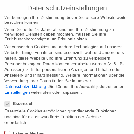
Datenschutzeinstellungen
Wir benötigen Ihre Zustimmung, bevor Sie unsere Website weiter
besuchen können.
Wenn Sie unter 16 Jahre alt sind und Ihre Zustimmung zu
freiwilligen Diensten geben möchten, müssen Sie Ihre
Tags: Metropolis
Erziehungsberechtigten um Erlaubnis bitten.
Wir verwenden Cookies und andere Technologien auf unserer
Home
Tags: Metropolis
Website. Einige von ihnen sind essenziell, während andere uns
helfen, diese Website und Ihre Erfahrung zu verbessern.
Personenbezogene Daten können verarbeitet werden (z. B. IP-
Adressen), z. B. für personalisierte Anzeigen und Inhalte oder
Anzeigen- und Inhaltsmessung.
Weitere Informationen über die
Verwendung Ihrer Daten finden Sie in unserer
Posted in
Startseite
,
Typ|Filmnews
by
constanza
Datenschutzerklärung
.
Sie können Ihre Auswahl jederzeit unter
Einstellungen
widerrufen oder anpassen.
19. January 2018
Datenschutzeinstellungen
Essenziell
“Stille Retter” beim Arabesques Festival
Essenzielle Cookies ermöglichen grundlegende Funktionen
in Hamburg
und sind für die einwandfreie Funktion der Website
erforderlich.
Unsere Dokumentation "Stille Retter - Überleben im besetzten
Externe Medien