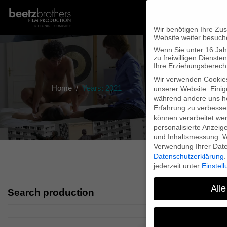
Wir benötigen Ihre Zu
Website weiter besuch
Wenn Sie unter 16 Jah
zu freiwilligen Diens
Ihre Erziehungsberecht
Wir verwenden Cookie
Home
Years: 2021
unserer Website. Einig
während andere uns he
Erfahrung zu verbesse
können verarbeitet werd
personalisierte Anzeig
und Inhaltsmessung.
W
Verwendung Ihrer Daten
Datenschutzerklärung
.
jederzeit unter
Einstel
Alle
Search production