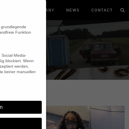
VOD
COMPANY
NEWS
CONTACT
n grundlegende
andfreie Funktion
d Social-Media-
ig blockiert. Wenn
eptiert werden,
lte keiner manuellen
n