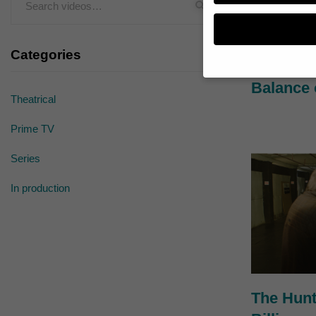
Categories
Balance 
Theatrical
Wenn Sie unter 16 Jahr
Erziehungsberechtigten
Prime TV
Wir verwenden Cookies
andere uns helfen, die
werden (z. B. IP-Adres
Series
Weitere Informationen
Hier finden Sie eine Ü
In production
geben oder sich weite
Alle akzeptieren
Datenschutzeinstellun
Essenziell (1)
Essenzielle Cookies ermö
The Hunt