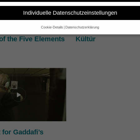
Individuelle Datenschutzeinstellungen
Cookie-Details
Datenschutzerklärung
Datenschutzeinstellungen
of the Five Elements
Kültür
e alt sind und Ihre Zustimmung zu freiwilligen Diensten geben möchte
 um Erlaubnis bitten.
 und andere Technologien auf unserer Website. Einige von ihnen sind 
se Website und Ihre Erfahrung zu verbessern.
Personenbezogene Date
sen), z. B. für personalisierte Anzeigen und Inhalte oder Anzeigen- un
 über die Verwendung Ihrer Daten finden Sie in unserer
Datenschutzerk
bersicht über alle verwendeten Cookies. Sie können Ihre Einwilligung 
re Informationen anzeigen lassen und so nur bestimmte Cookies auswä
Speichern
Nur essenzielle Cookies akzeptieren
gen
glichen grundlegende Funktionen und sind für die einwandfreie Funktion der Websi
 for Gaddafi’s
Cookie-Informationen anzeigen