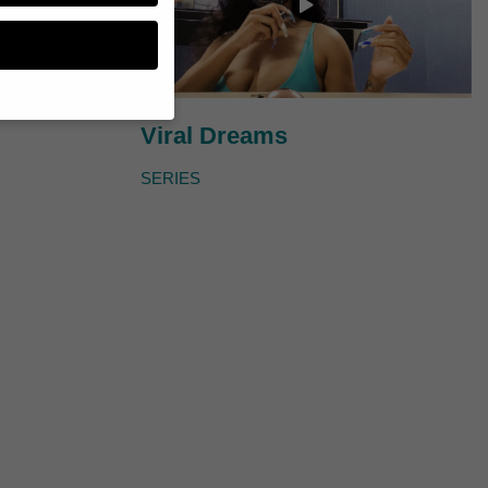
Viral Dreams
n, müssen Sie Ihre
SERIES
essenziell, während
n können verarbeitet
d Inhaltsmessung.
lärung
.
zu ganzen Kategorien
hlen.
Zurück
te erforderlich.