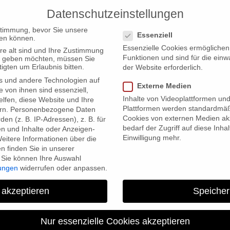
Datenschutzeinstellungen
PRODUCTIONS
Datenschutzeinstellungen
stimmung, bevor Sie unsere
Essenziell
en können.
Essenzielle Cookies ermögliche
re alt sind und Ihre Zustimmung
Funktionen und sind für die einw
ten geben möchten, müssen Sie
igten um Erlaubnis bitten.
der Website erforderlich.
s und andere Technologien auf
Externe Medien
e von ihnen sind essenziell,
Inhalte von Videoplattformen un
lfen, diese Website und Ihre
Plattformen werden standardmäß
rn.
Personenbezogene Daten
Cookies von externen Medien akz
en (z. B. IP-Adressen), z. B. für
bedarf der Zugriff auf diese Inha
en und Inhalte oder Anzeigen-
Einwilligung mehr.
eitere Informationen über die
 finden Sie in unserer
Sie können Ihre Auswahl
lungen
widerrufen oder anpassen.
 akzeptieren
Speicher
Nur essenzielle Cookies akzeptieren