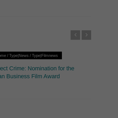
Externe Medien
s von externen Medien
Datenschutzerklärung
ome
/
Type|News
/
Type|Filmnews
Loc|Ne
ect Crime: Nomination for the
Riddle 
n Business Film Award
Interna