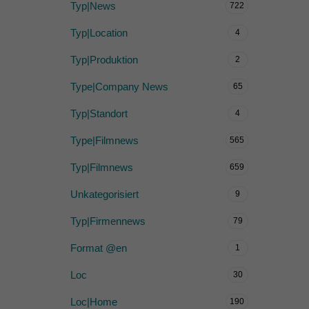
Typ|News
722
Typ|Location
4
Typ|Produktion
2
Type|Company News
65
Typ|Standort
4
Type|Filmnews
565
Typ|Filmnews
659
Unkategorisiert
9
Typ|Firmennews
79
Format @en
1
Loc
30
Loc|Home
190