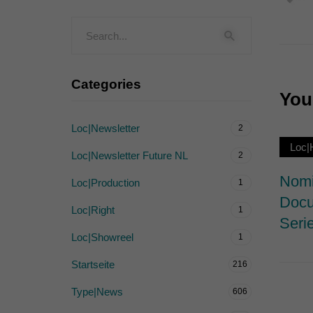
Externe Medien (
Inhalte von Videoplattf
akzeptiert werden, bedarf
Categories
You 
powered by Borlabs Cook
Loc|Newsletter
2
Loc
Loc|Newsletter Future NL
2
Nomi
Loc|Production
1
Docu
Loc|Right
1
Serie
Loc|Showreel
1
Startseite
216
Type|News
606