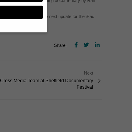
ou can rent or buy the thrilling documentary by Ralf
our home screen.
oks on the App Store. The next update for the iPad
n, müssen Sie Ihre
Share:
essenziell, während
n können verarbeitet
d Inhaltsmessung.
lärung
.
Next
zu ganzen Kategorien
 Cross Media Team at Sheffield Documentary
hlen.
Festival
Zurück
te erforderlich.