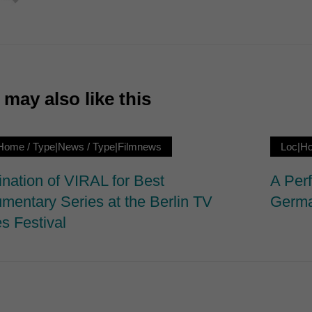
7)
ormen und Social-Media-Plattformen werden standardmäßig blockiert. Wenn Cookie
 der Zugriff auf diese Inhalte keiner manuellen Einwilligung mehr.
Cookie-Informationen anzeigen
may also like this
ie
|Home
/
Type|News
/
Type|Filmnews
Loc|H
nation of VIRAL for Best
A Perf
mentary Series at the Berlin TV
Germa
s Festival