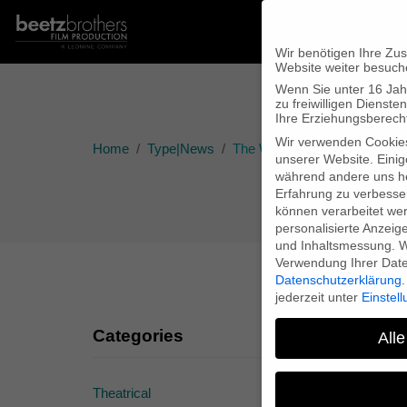
Wir benötigen Ihre Zu
Website weiter besuch
Wenn Sie unter 16 Jah
zu freiwilligen Diens
Ihre Erziehungsberecht
Wir verwenden Cookie
Home
Type|News
The Wagner Files on iTunes
unserer Website. Einig
während andere uns he
Erfahrung zu verbesse
können verarbeitet werd
personalisierte Anzeig
und Inhaltsmessung.
W
Verwendung Ihrer Daten
Datenschutzerklärung
.
jederzeit unter
Einstel
Categories
Alle
Theatrical