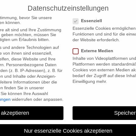
Datenschutzeinstellungen
PRODUCTIONS
Datenschutzeinstellungen
stimmung, bevor Sie unsere
Essenziell
en können.
Essenzielle Cookies ermögliche
re alt sind und Ihre Zustimmung
Funktionen und sind für die einw
ten geben möchten, müssen Sie
igten um Erlaubnis bitten.
der Website erforderlich.
s und andere Technologien auf
Externe Medien
e von ihnen sind essenziell,
Inhalte von Videoplattformen un
lfen, diese Website und Ihre
Plattformen werden standardmäß
rn.
Personenbezogene Daten
Cookies von externen Medien akz
en (z. B. IP-Adressen), z. B. für
bedarf der Zugriff auf diese Inha
en und Inhalte oder Anzeigen-
Einwilligung mehr.
eitere Informationen über die
 finden Sie in unserer
Sie können Ihre Auswahl
lungen
widerrufen oder anpassen.
The Wagner Files 
 akzeptieren
Speicher
Nur essenzielle Cookies akzeptieren