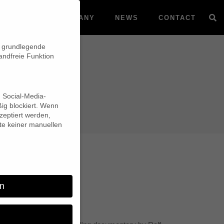
VOD
COMPANY
NEWS
CONTACT
n grundlegende
andfreie Funktion
d Social-Media-
ig blockiert. Wenn
eptiert werden,
lte keiner manuellen
on iTunes
n