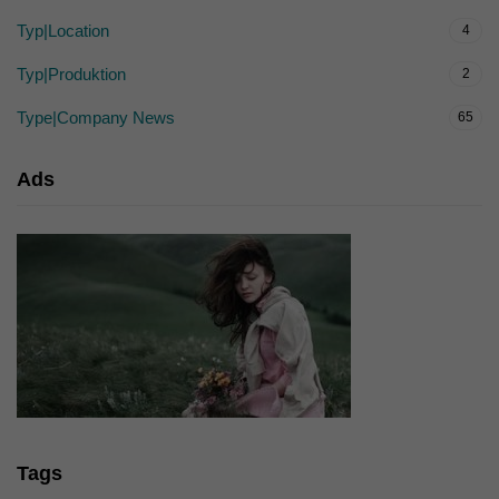
Typ|Location
4
Typ|Produktion
2
Type|Company News
65
Ads
Tags