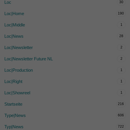
Loc
30
Loc|Home
190
Loc|Middle
1
Loc|News
28
Loc|Newsletter
2
Loc|Newsletter Future NL
2
Loc|Production
1
Loc|Right
1
Loc|Showreel
1
Startseite
216
Type|News
606
Typ|News
722