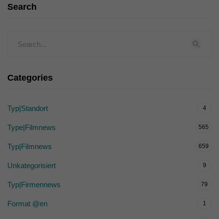
Search
Categories
Typ|Standort
4
Type|Filmnews
565
Typ|Filmnews
659
Unkategorisiert
9
Typ|Firmennews
79
Format @en
1