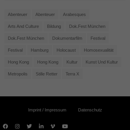
Abenteuer
Abenteuer
Arabesques
Arts And Culture
Bildung
Dok.fest München
Dok.fest München
Dokumentarfilm
Festival
Festival
Hamburg
Holocaust
Homosexualität
Hong Kong
Hong Kong
Kultur
Kunst Und Kultur
Metropolis
Stille Retter
Terra X
Imprint / Impressum
Datenschutz