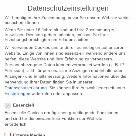
Datenschutzeinstellungen
Wir benötigen Ihre Zustimmung, bevor Sie unsere Website weiter
besuchen können.
Wenn Sie unter 16 Jahre alt sind und Ihre Zustimmung zu
freiwilligen Diensten geben möchten, müssen Sie Ihre
Home
Type|News
Einsfestival summer break
Erziehungsberechtigten um Erlaubnis bitten.
Wir verwenden Cookies und andere Technologien auf unserer
Website. Einige von ihnen sind essenziell, während andere uns
helfen, diese Website und Ihre Erfahrung zu verbessern.
Personenbezogene Daten können verarbeitet werden (z. B. IP-
Adressen), z. B. für personalisierte Anzeigen und Inhalte oder
Einsfestival summer break
Anzeigen- und Inhaltsmessung.
Weitere Informationen über die
Verwendung Ihrer Daten finden Sie in unserer
Datenschutzerklärung
.
Sie können Ihre Auswahl jederzeit unter
Einstellungen
widerrufen oder anpassen.
During the last week before the summer break our show
Datenschutzeinstellungen
Einsweiter will present these great themes:
Essenziell
Monday, 04.July.11: Theme: Design
Essenzielle Cookies ermöglichen grundlegende Funktionen
und sind für die einwandfreie Funktion der Website
Tuesday, 05.July.11: Theme: Gamification – Life is a game
erforderlich.
Wednesday, 06.July.11: Theme: Open Resistance – citizen
Externe Medien