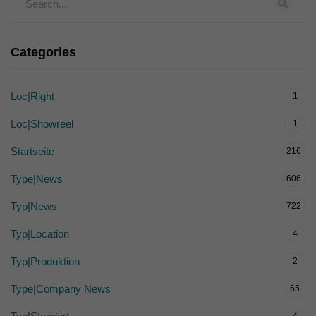
Categories
Loc|Right
1
Loc|Showreel
1
Startseite
216
Type|News
606
Typ|News
722
Typ|Location
4
Typ|Produktion
2
Type|Company News
65