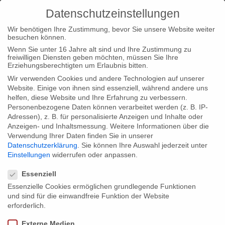
Datenschutzeinstellungen
Wir benötigen Ihre Zustimmung, bevor Sie unsere Website weiter
besuchen können.
Wenn Sie unter 16 Jahre alt sind und Ihre Zustimmung zu
freiwilligen Diensten geben möchten, müssen Sie Ihre
Home
Startseite
Tankstellen Titelsong “1000 Liter” jetzt bei
Erziehungsberechtigten um Erlaubnis bitten.
iTunes
Wir verwenden Cookies und andere Technologien auf unserer
Website. Einige von ihnen sind essenziell, während andere uns
helfen, diese Website und Ihre Erfahrung zu verbessern.
Personenbezogene Daten können verarbeitet werden (z. B. IP-
Adressen), z. B. für personalisierte Anzeigen und Inhalte oder
Anzeigen- und Inhaltsmessung.
Weitere Informationen über die
Verwendung Ihrer Daten finden Sie in unserer
Tankstellen Titelsong “1000 Liter” jetzt
Datenschutzerklärung
.
Sie können Ihre Auswahl jederzeit unter
bei iTunes
Einstellungen
widerrufen oder anpassen.
Datenschutzeinstellungen
Essenziell
Essenzielle Cookies ermöglichen grundlegende Funktionen
Nach der erfolgreichen Premiere der TV Serie “
Tankstellen des
und sind für die einwandfreie Funktion der Website
Glücks
” am Pfingstmontag ist nun auch der groovige Titeltrack
erforderlich.
bei iTunes erhältlich. Ab jetzt heißt es “1000 Liter” tanken und mit
Externe Medien