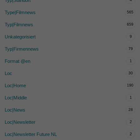
Typ|Standort
4
Type|Filmnews
565
Typ|Filmnews
659
Unkategorisiert
9
Typ|Firmennews
79
Format @en
1
Loc
30
Loc|Home
190
Loc|Middle
1
Loc|News
28
Loc|Newsletter
2
Loc|Newsletter Future NL
2