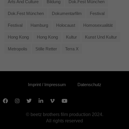
Arts And Culture
Bildung
Dok.fest München
Dok.fest München
Dokumentarfilm
Festival
Festival
Hamburg
Holocaust
Homosexualität
Hong Kong
Hong Kong
Kultur
Kunst Und Kultur
Metropolis
Stille Retter
Terra X
Imprint / Impressum
Datenschutz
© beetz brothers film production 2024.
All rights reserved