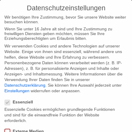
Datenschutzeinstellungen
Wir benötigen Ihre Zustimmung, bevor Sie unsere Website weiter
besuchen können.
Wenn Sie unter 16 Jahre alt sind und Ihre Zustimmung zu
freiwilligen Diensten geben möchten, müssen Sie Ihre
Home
Typ|News
Neuerscheinung “Lebt wohl, Genossen!
Erziehungsberechtigten um Erlaubnis bitten.
Der Untergang des Sowjetischen Imperiums” pünktlich zur
Wir verwenden Cookies und andere Technologien auf unserer
Website. Einige von ihnen sind essenziell, während andere uns
Buchmesse
helfen, diese Website und Ihre Erfahrung zu verbessern.
Personenbezogene Daten können verarbeitet werden (z. B. IP-
Adressen), z. B. für personalisierte Anzeigen und Inhalte oder
Anzeigen- und Inhaltsmessung.
Weitere Informationen über die
Verwendung Ihrer Daten finden Sie in unserer
Datenschutzerklärung
.
Sie können Ihre Auswahl jederzeit unter
Neuerscheinung “Lebt wohl, Genossen!
Einstellungen
widerrufen oder anpassen.
Datenschutzeinstellungen
Der Untergang des Sowjetischen
Essenziell
Imperiums” pünktlich zur Buchmesse
Essenzielle Cookies ermöglichen grundlegende Funktionen
und sind für die einwandfreie Funktion der Website
erforderlich.
Am 12. Oktober 2011 wurde zum Auftakt des Lebt wohl,
Externe Medien