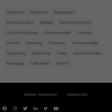
Abenteuer
Abenteuer
Arabesques
Arts And Culture
Bildung
Dok.fest München
Dok.fest München
Dokumentarfilm
Festival
Festival
Hamburg
Holocaust
Homosexualität
Hong Kong
Hong Kong
Kultur
Kunst Und Kultur
Metropolis
Stille Retter
Terra X
Imprint / Impressum
Datenschutz