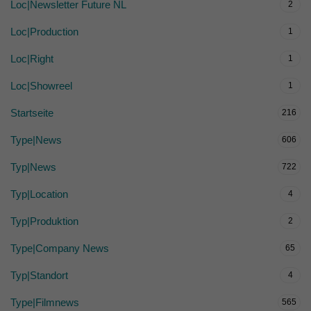
Loc|Newsletter Future NL
2
Loc|Production
1
Loc|Right
1
Loc|Showreel
1
Startseite
216
Type|News
606
Typ|News
722
Typ|Location
4
Typ|Produktion
2
Type|Company News
65
Typ|Standort
4
Type|Filmnews
565