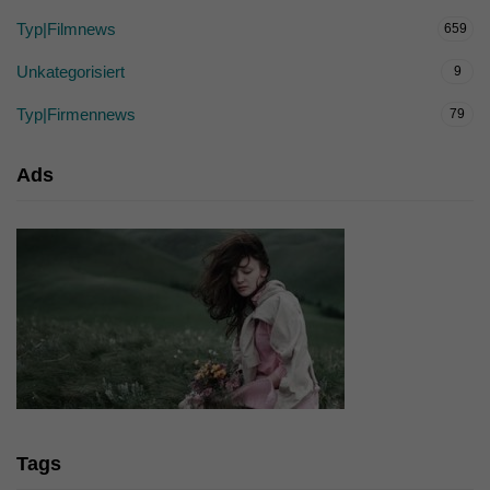
Typ|Filmnews
659
Unkategorisiert
9
Typ|Firmennews
79
Ads
Tags