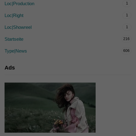
Loc|Production
1
Loc|Right
1
Loc|Showreel
1
Startseite
216
Type|News
606
Ads