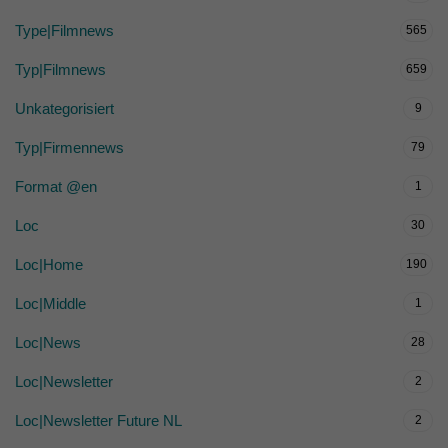
Type|Filmnews
565
Typ|Filmnews
659
Unkategorisiert
9
Typ|Firmennews
79
Format @en
1
Loc
30
Loc|Home
190
Loc|Middle
1
Loc|News
28
Loc|Newsletter
2
Loc|Newsletter Future NL
2