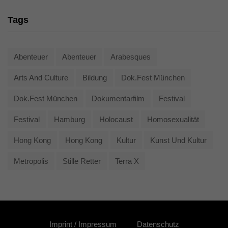
Tags
Abenteuer
Abenteuer
Arabesques
Arts And Culture
Bildung
Dok.fest München
Dok.fest München
Dokumentarfilm
Festival
Festival
Hamburg
Holocaust
Homosexualität
Hong Kong
Hong Kong
Kultur
Kunst Und Kultur
Metropolis
Stille Retter
Terra X
Imprint / Impressum
Datenschutz