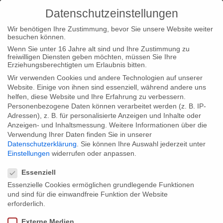
Datenschutzeinstellungen
Wir benötigen Ihre Zustimmung, bevor Sie unsere Website weiter
besuchen können.
Wenn Sie unter 16 Jahre alt sind und Ihre Zustimmung zu
freiwilligen Diensten geben möchten, müssen Sie Ihre
Home
Type|News
Type|Filmnews
Khalo Matabane
Erziehungsberechtigten um Erlaubnis bitten.
nominated from the German Academy of Television
Wir verwenden Cookies und andere Technologien auf unserer
Website. Einige von ihnen sind essenziell, während andere uns
helfen, diese Website und Ihre Erfahrung zu verbessern.
Personenbezogene Daten können verarbeitet werden (z. B. IP-
Adressen), z. B. für personalisierte Anzeigen und Inhalte oder
Anzeigen- und Inhaltsmessung.
Weitere Informationen über die
Verwendung Ihrer Daten finden Sie in unserer
Khalo Matabane nominated from the
Datenschutzerklärung
.
Sie können Ihre Auswahl jederzeit unter
German Academy of Television
Einstellungen
widerrufen oder anpassen.
Datenschutzeinstellungen
Essenziell
Essenzielle Cookies ermöglichen grundlegende Funktionen
The German Academy of Television nominated director Khalo
und sind für die einwandfreie Funktion der Website
Matabane for his work in ‘Nelson Mandela: the myth & me’.
erforderlich.
Khalo Matabane is a multi-awarded director. His work includes
Externe Medien