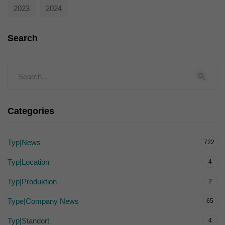
2023
2024
Search
Categories
Typ|News
722
Typ|Location
4
Typ|Produktion
2
Type|Company News
65
Typ|Standort
4