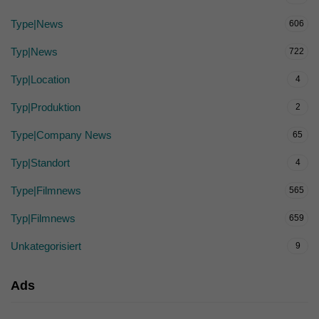
Type|News
606
Typ|News
722
Typ|Location
4
Typ|Produktion
2
Type|Company News
65
Typ|Standort
4
Type|Filmnews
565
Typ|Filmnews
659
Unkategorisiert
9
Ads