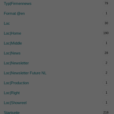
Typ|Firmennews
79
Format @en
1
Loc
30
Loc|Home
190
Loc|Middle
1
Loc|News
28
Loc|Newsletter
2
Loc|Newsletter Future NL
2
Loc|Production
1
Loc|Right
1
Loc|Showreel
1
Startseite
216