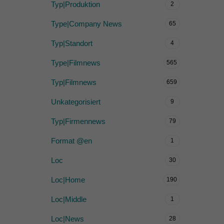
Typ|Produktion
2
Type|Company News
65
Typ|Standort
4
Type|Filmnews
565
Typ|Filmnews
659
Unkategorisiert
9
Typ|Firmennews
79
Format @en
1
Loc
30
Loc|Home
190
Loc|Middle
1
Loc|News
28