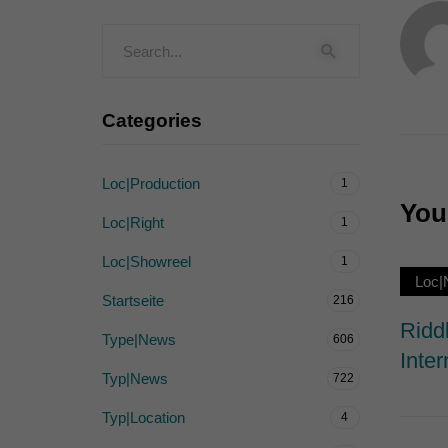
Externe Medien (
Inhalte von Videoplattf
akzeptiert werden, bedarf
Categories
powered by Borlabs Cook
Loc|Production
1
You 
Loc|Right
1
Loc|Showreel
1
Loc|
Startseite
216
Ridd
Type|News
606
Inter
Typ|News
722
Typ|Location
4