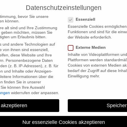
Datenschutzeinstellungen
PRODUCTIONS
Datenschutzeinstellungen
stimmung, bevor Sie unsere
Essenziell
en können.
Essenzielle Cookies ermögliche
re alt sind und Ihre Zustimmung
Funktionen und sind für die einw
ten geben möchten, müssen Sie
igten um Erlaubnis bitten.
der Website erforderlich.
s und andere Technologien auf
 44th International Emmy Award
Externe Medien
e von ihnen sind essenziell,
Inhalte von Videoplattformen un
lfen, diese Website und Ihre
Plattformen werden standardmäß
rn.
Personenbezogene Daten
Cookies von externen Medien akz
en (z. B. IP-Adressen), z. B. für
bedarf der Zugriff auf diese Inha
en und Inhalte oder Anzeigen-
Einwilligung mehr.
eitere Informationen über die
 finden Sie in unserer
Sie können Ihre Auswahl
lungen
widerrufen oder anpassen.
„GABO” shortlisted for 44th
 akzeptieren
Speicher
Award
Nur essenzielle Cookies akzeptieren