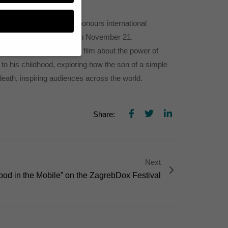
ernational Emmy Award honours international
e announced in New York on November 21.
rquez as it is a touching film about the power of
o his childhood, exploring how the son of a simple
n, müssen Sie Ihre
eath, inspiring audiences across the world.
essenziell, während
n können verarbeitet
d Inhaltsmessung.
Share:
lärung
.
zu ganzen Kategorien
hlen.
Next
Zurück
ood in the Mobile” on the ZagrebDox Festival
te erforderlich.