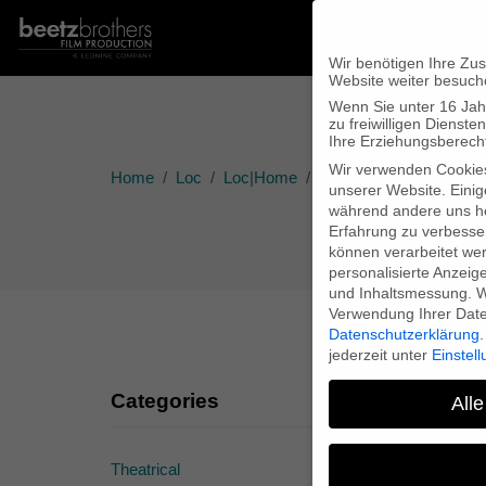
Wir benötigen Ihre Zu
Website weiter besuch
Wenn Sie unter 16 Jah
zu freiwilligen Diens
Ihre Erziehungsberecht
Wir verwenden Cookie
Home
Loc
Loc|Home
„GABO” shortlisted for
unserer Website. Einig
während andere uns he
Erfahrung zu verbesse
können verarbeitet werd
personalisierte Anzeig
und Inhaltsmessung.
W
Verwendung Ihrer Daten
Datenschutzerklärung
.
jederzeit unter
Einstel
Categories
Alle
Theatrical