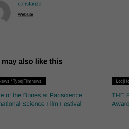
constanza
7)
Website
ormen und Social-Media-Plattformen werden standardmäßig blockiert. Wenn Cookie
 der Zugriff auf diese Inhalte keiner manuellen Einwilligung mehr.
Cookie-Informationen anzeigen
ie
may also like this
News
/
Type|Filmnews
Loc|H
le of the Bones at Pariscience
THE F
national Science Film Festival
Award