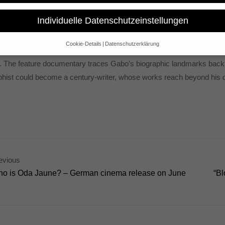
Individuelle Datenschutzeinstellungen
umentary is nominated in the category “Arts Programming”. The Int
ion productions made outside the United States. The winners will b
Cookie-Details
Datenschutzerklärung
 as much of an intimate portrait of the great writer Gabriel García Má
Datenschutzeinstellungen
. The feature documentary traces Gabo’s biographic landmarks back t
e alt sind und Ihre Zustimmung zu freiwilligen Diensten geben möchte
phist could become a century-writer, whose works reach beyond his d
 um Erlaubnis bitten.
 und andere Technologien auf unserer Website. Einige von ihnen sind 
se Website und Ihre Erfahrung zu verbessern.
Personenbezogene Date
sen), z. B. für personalisierte Anzeigen und Inhalte oder Anzeigen- un
 über die Verwendung Ihrer Daten finden Sie in unserer
Datenschutzerk
bersicht über alle verwendeten Cookies. Sie können Ihre Einwilligung 
re Informationen anzeigen lassen und so nur bestimmte Cookies auswä
Speichern
Nur essenzielle Cookies akzeptieren
evious
o is Oda Jaune? – German cinema release on June
“Bl
gen
glichen grundlegende Funktionen und sind für die einwandfreie Funktion der Websi
Cookie-Informationen anzeigen