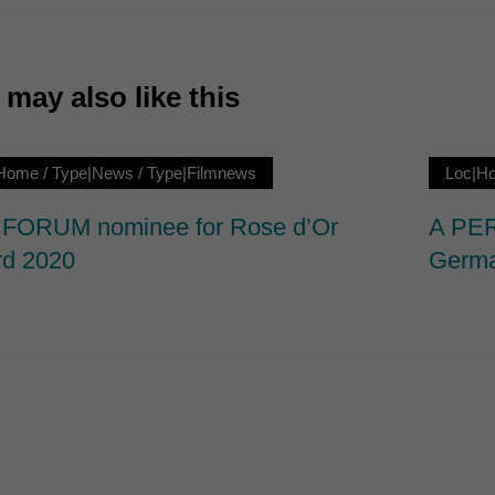
7)
ormen und Social-Media-Plattformen werden standardmäßig blockiert. Wenn Cookie
 der Zugriff auf diese Inhalte keiner manuellen Einwilligung mehr.
may also like this
Cookie-Informationen anzeigen
ie
|Home
/
Type|News
/
Type|Filmnews
Loc|H
FORUM nominee for Rose d’Or
A PER
d 2020
Germa