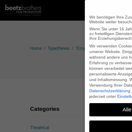
Wir benötigen Ihre Zu
Website weiter besuch
Wenn Sie unter 16 Jah
zu freiwilligen Diens
Ihre Erziehungsberecht
Wir verwenden Cookie
Home
Type|News
“Empire Me!” travels to Cuba
unserer Website. Einig
während andere uns he
Erfahrung zu verbesse
können verarbeitet werd
personalisierte Anzeig
und Inhaltsmessung.
W
Verwendung Ihrer Daten
Datenschutzerklärung
.
jederzeit unter
Einstel
Categories
Alle
Theatrical