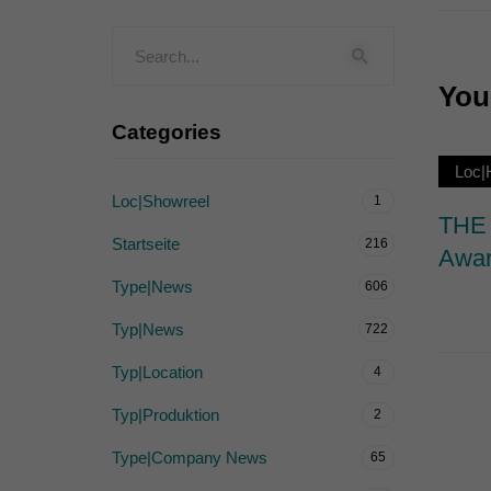
Externe Medien (
Inhalte von Videoplattf
akzeptiert werden, bedarf
You 
Categories
powered by Borlabs Cook
Loc
Loc|Showreel
1
THE 
Startseite
216
Awar
Type|News
606
Typ|News
722
Typ|Location
4
Typ|Produktion
2
Type|Company News
65