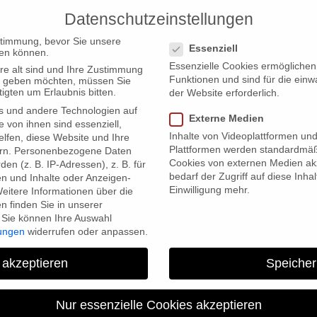
Datenschutzeinstellungen
PRODUCTIONS
Datenschutzeinstellungen
stimmung, bevor Sie unsere
Essenziell
en können.
Essenzielle Cookies ermögliche
re alt sind und Ihre Zustimmung
Funktionen und sind für die einw
ten geben möchten, müssen Sie
igten um Erlaubnis bitten.
der Website erforderlich.
s und andere Technologien auf
Externe Medien
e von ihnen sind essenziell,
Inhalte von Videoplattformen un
lfen, diese Website und Ihre
Plattformen werden standardmäß
rn.
Personenbezogene Daten
Cookies von externen Medien akz
en (z. B. IP-Adressen), z. B. für
bedarf der Zugriff auf diese Inha
en und Inhalte oder Anzeigen-
Einwilligung mehr.
eitere Informationen über die
 finden Sie in unserer
Sie können Ihre Auswahl
lungen
widerrufen oder anpassen.
“Empire Me!” trave
 akzeptieren
Speicher
Nur essenzielle Cookies akzeptieren