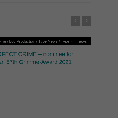
Externe Medien
s von externen Medien
Datenschutzerklärung
ome
/
Loc|Production
/
Type|News
/
Type|Filmnews
Loc|Ho
FECT CRIME – nominee for
Nominat
n 57th Grimme-Award 2021
Documen
Series 