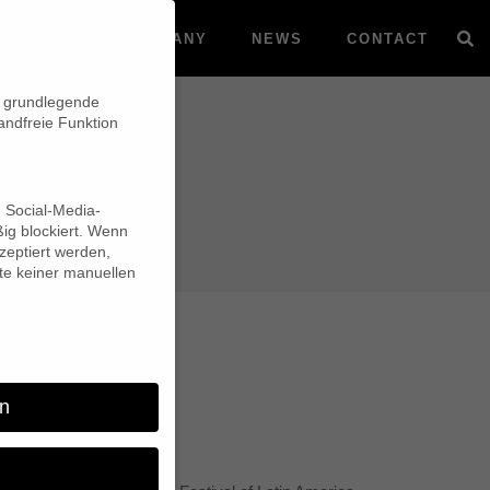
VOD
COMPANY
NEWS
CONTACT
n grundlegende
andfreie Funktion
d Social-Media-
ig blockiert. Wenn
eptiert werden,
lte keiner manuellen
ls to Cuba
n