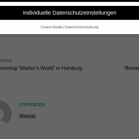
glad about the invitation of our Microstate-Documentary “Empire Me!” 
in Cuba. The festival takes place in La Habana from the 4th until th
Individuelle Datenschutzeinstellungen
Cookie-Details
Datenschutzerklärung
Datenschutzeinstellungen
e alt sind und Ihre Zustimmung zu freiwilligen Diensten geben möchte
 um Erlaubnis bitten.
 und andere Technologien auf unserer Website. Einige von ihnen sind 
evious
se Website und Ihre Erfahrung zu verbessern.
Personenbezogene Date
reening “Wadan’s World” in Hamburg
“Biomi
sen), z. B. für personalisierte Anzeigen und Inhalte oder Anzeigen- un
 über die Verwendung Ihrer Daten finden Sie in unserer
Datenschutzerk
bersicht über alle verwendeten Cookies. Sie können Ihre Einwilligung 
re Informationen anzeigen lassen und so nur bestimmte Cookies auswä
Speichern
Nur essenzielle Cookies akzeptieren
constanza
gen
Website
glichen grundlegende Funktionen und sind für die einwandfreie Funktion der Websi
Cookie-Informationen anzeigen