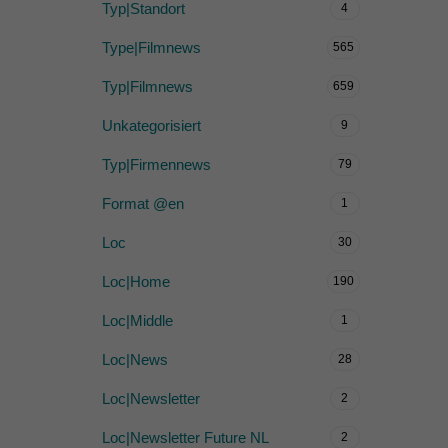
Typ|Standort
4
Type|Filmnews
565
Typ|Filmnews
659
Unkategorisiert
9
Typ|Firmennews
79
Format @en
1
Loc
30
Loc|Home
190
Loc|Middle
1
Loc|News
28
Loc|Newsletter
2
Loc|Newsletter Future NL
2