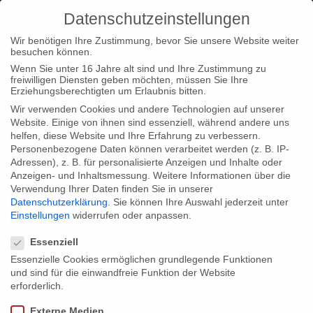
Datenschutzeinstellungen
Wir benötigen Ihre Zustimmung, bevor Sie unsere Website weiter
besuchen können.
Wenn Sie unter 16 Jahre alt sind und Ihre Zustimmung zu
freiwilligen Diensten geben möchten, müssen Sie Ihre
Home
Type|News
Reinhardt Beetz announced as Juror of
Erziehungsberechtigten um Erlaubnis bitten.
New York Festival Awards 2017
Wir verwenden Cookies und andere Technologien auf unserer
Website. Einige von ihnen sind essenziell, während andere uns
helfen, diese Website und Ihre Erfahrung zu verbessern.
Personenbezogene Daten können verarbeitet werden (z. B. IP-
Adressen), z. B. für personalisierte Anzeigen und Inhalte oder
Anzeigen- und Inhaltsmessung.
Weitere Informationen über die
Verwendung Ihrer Daten finden Sie in unserer
Reinhardt Beetz announced as Juror of
Datenschutzerklärung
.
Sie können Ihre Auswahl jederzeit unter
New York Festival Awards 2017
Einstellungen
widerrufen oder anpassen.
Datenschutzeinstellungen
Essenziell
Essenzielle Cookies ermöglichen grundlegende Funktionen
Reinhardt Beetz will be one of the jurors of New York Festival
und sind für die einwandfreie Funktion der Website
Awards 2017. The Television & Film Awards Gala – a mutual
erforderlich.
event by New York Festival with NAB show – will be held on
Externe Medien