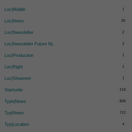
Loc|Middle
1
Loc|News
28
Loc|Newsletter
2
Loc|Newsletter Future NL
2
Loc|Production
1
Loc|Right
1
Loc|Showreel
1
Startseite
216
Type|News
606
Typ|News
722
Typ|Location
4