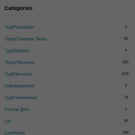
Categories
Typ|Produktion
2
Type|Company News
65
Typ|Standort
4
Type|Filmnews
565
Typ|Filmnews
659
Unkategorisiert
9
Typ|Firmennews
79
Format @en
1
Loc
30
Loc|Home
190