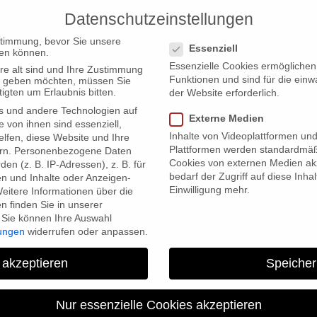
Datenschutzeinstellungen
PRODUCTIONS
Datenschutzeinstellungen
stimmung, bevor Sie unsere
Essenziell
en können.
Essenzielle Cookies ermögliche
re alt sind und Ihre Zustimmung
Funktionen und sind für die einw
ten geben möchten, müssen Sie
igten um Erlaubnis bitten.
der Website erforderlich.
s und andere Technologien auf
Externe Medien
e von ihnen sind essenziell,
Inhalte von Videoplattformen un
lfen, diese Website und Ihre
Plattformen werden standardmäß
rn.
Personenbezogene Daten
Cookies von externen Medien akz
en (z. B. IP-Adressen), z. B. für
bedarf der Zugriff auf diese Inha
en und Inhalte oder Anzeigen-
Einwilligung mehr.
eitere Informationen über die
 finden Sie in unserer
Sie können Ihre Auswahl
lungen
widerrufen oder anpassen.
15. Doc/ Fe
 akzeptieren
Speicher
Nur essenzielle Cookies akzeptieren