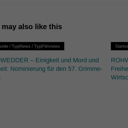
7)
ormen und Social-Media-Plattformen werden standardmäßig blockiert. Wenn Cookie
 der Zugriff auf diese Inhalte keiner manuellen Einwilligung mehr.
may also like this
Cookie-Informationen anzeigen
ie
seite
/
Typ|News
/
Typ|Filmnews
Startse
EDDER – Einigkeit und Mord und
ROHWE
heit: Nominierung für den 57. Grimme-
Freihe
s
Wirtsc