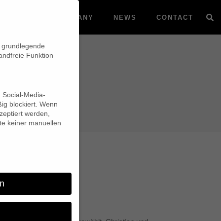
VOD
COMPANY
NEWS
CONTACT
n grundlegende
andfreie Funktion
d Social-Media-
ig blockiert. Wenn
eptiert werden,
lte keiner manuellen
sts
n