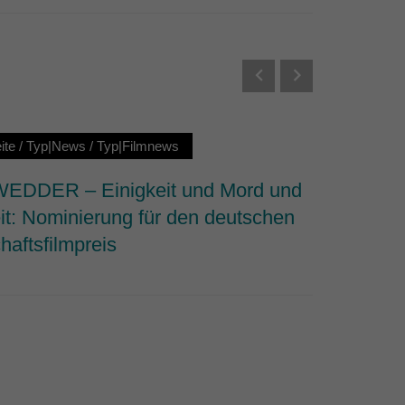
Externe Medien
s von externen Medien
Datenschutzerklärung
ite
/
Typ|News
/
Typ|Filmnews
Startseit
DDER – Einigkeit und Mord und
Why We 
it: Nominierung für den deutschen
dem Fi
haftsfilmpreis