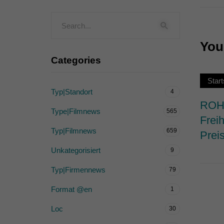
Externe Medien (
Inhalte von Videoplattf
akzeptiert werden, bedarf
You 
Categories
powered by Borlabs Cook
Start
Typ|Standort
4
ROHW
Type|Filmnews
565
Frei
Typ|Filmnews
659
Prei
Unkategorisiert
9
Typ|Firmennews
79
Format @en
1
Loc
30