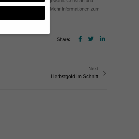
 des 15. Doc/ Fest ausgewählt. Christian und
in Sheffield stattfindet. Mehr Informationen zum
Share:
n, müssen Sie Ihre
essenziell, während
n können verarbeitet
Next
d Inhaltsmessung.
lärung
.
Herbstgold im Schnitt
zu ganzen Kategorien
hlen.
Zurück
te erforderlich.