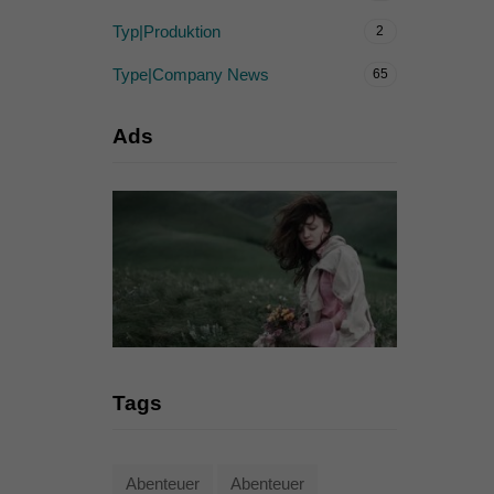
Typ|Produktion
2
Type|Company News
65
Ads
Tags
Abenteuer
Abenteuer