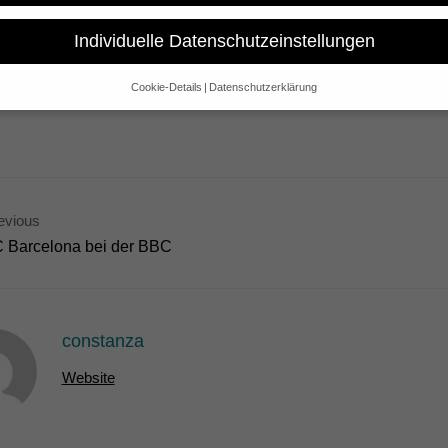
rojekt Herbstgold – Auf dem Weg zur Alten WM wurde für den market
dt Beetz sind auf dem Doc/ Fest anwesend, das vom 5.- 9. November 
Individuelle Datenschutzeinstellungen
st hier.
Cookie-Details
Datenschutzerklärung
Datenschutzeinstellungen
e alt sind und Ihre Zustimmung zu freiwilligen Diensten geben möchte
 um Erlaubnis bitten.
 und andere Technologien auf unserer Website. Einige von ihnen sind 
se Website und Ihre Erfahrung zu verbessern.
Personenbezogene Date
evious
sen), z. B. für personalisierte Anzeigen und Inhalte oder Anzeigen- un
 über die Verwendung Ihrer Daten finden Sie in unserer
Datenschutzerk
 Barcelona bei der BBC
bersicht über alle verwendeten Cookies. Sie können Ihre Einwilligung 
re Informationen anzeigen lassen und so nur bestimmte Cookies auswä
Speichern
Nur essenzielle Cookies akzeptieren
constanza
gen
Website
glichen grundlegende Funktionen und sind für die einwandfreie Funktion der Websi
Cookie-Informationen anzeigen