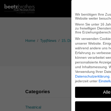
Wir benötigen Ihre Zu
Website weiter besuch
Wenn Sie unter 16 Jah
zu freiwilligen Diens
Ihre Erziehungsberecht
Wir verwenden Cookie
Home
Typ|News
15. Doc/ Fests
unserer Website. Einig
während andere uns he
Erfahrung zu verbesse
können verarbeitet werd
personalisierte Anzeig
und Inhaltsmessung.
W
Verwendung Ihrer Daten
Datenschutzerklärung
.
jederzeit unter
Einstel
Categories
Alle
Theatrical