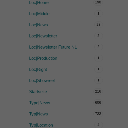
Loc|Home
190
Loc|Middle
1
Loc|News
28
Loc|Newsletter
2
Loc|Newsletter Future NL
2
Loc|Production
1
Loc|Right
1
Loc|Showreel
1
Startseite
216
Type|News
606
Typ|News
722
Typ|Location
4