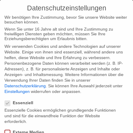
Datenschutzeinstellungen
Wir benötigen Ihre Zustimmung, bevor Sie unsere Website weiter
besuchen können.
Wenn Sie unter 16 Jahre alt sind und Ihre Zustimmung zu
freiwilligen Diensten geben möchten, müssen Sie Ihre
Home
Typ|News
Typ|Filmnews
“Empire Me
Erziehungsberechtigten um Erlaubnis bitten.
(Interactive)” ist bei den Awwwards nominiert
Wir verwenden Cookies und andere Technologien auf unserer
Website. Einige von ihnen sind essenziell, während andere uns
helfen, diese Website und Ihre Erfahrung zu verbessern.
Personenbezogene Daten können verarbeitet werden (z. B. IP-
Adressen), z. B. für personalisierte Anzeigen und Inhalte oder
Anzeigen- und Inhaltsmessung.
Weitere Informationen über die
Verwendung Ihrer Daten finden Sie in unserer
“Empire Me (Interactive)” ist bei den
Datenschutzerklärung
.
Sie können Ihre Auswahl jederzeit unter
Awwwards nominiert
Einstellungen
widerrufen oder anpassen.
Datenschutzeinstellungen
Essenziell
Essenzielle Cookies ermöglichen grundlegende Funktionen
Die besten Websites der Welt und deren Macher küren die
und sind für die einwandfreie Funktion der Website
Awwwards
und honorieren so Design, Kreativität und Innovation
erforderlich.
im Netz. Unser Webformat über alternative Lebenskulturen freut
Externe Medien