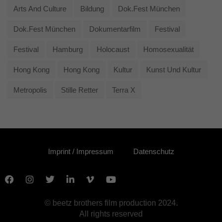
Arts And Culture
Bildung
Dok.fest München
Dok.fest München
Dokumentarfilm
Festival
Festival
Hamburg
Holocaust
Homosexualität
Hong Kong
Hong Kong
Kultur
Kunst Und Kultur
Metropolis
Stille Retter
Terra X
Imprint / Impressum
Datenschutz
© beetz brothers film production 2024.
All rights reserved