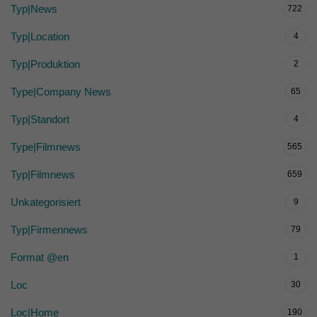
Typ|News
722
Typ|Location
4
Typ|Produktion
2
Type|Company News
65
Typ|Standort
4
Type|Filmnews
565
Typ|Filmnews
659
Unkategorisiert
9
Typ|Firmennews
79
Format @en
1
Loc
30
Loc|Home
190