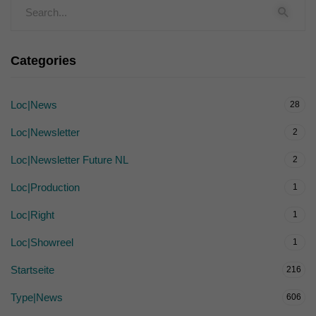
Categories
Loc|News
28
Loc|Newsletter
2
Loc|Newsletter Future NL
2
Loc|Production
1
Loc|Right
1
Loc|Showreel
1
Startseite
216
Type|News
606