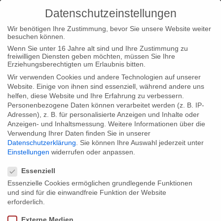
Datenschutzeinstellungen
Wir benötigen Ihre Zustimmung, bevor Sie unsere Website weiter
besuchen können.
Wenn Sie unter 16 Jahre alt sind und Ihre Zustimmung zu
freiwilligen Diensten geben möchten, müssen Sie Ihre
Home
Typ|News
Typ|Filmnews
“Wadans Welt” im Kino
Erziehungsberechtigten um Erlaubnis bitten.
Babylon Mitte in Berlin
Wir verwenden Cookies und andere Technologien auf unserer
Website. Einige von ihnen sind essenziell, während andere uns
helfen, diese Website und Ihre Erfahrung zu verbessern.
Personenbezogene Daten können verarbeitet werden (z. B. IP-
Adressen), z. B. für personalisierte Anzeigen und Inhalte oder
Anzeigen- und Inhaltsmessung.
Weitere Informationen über die
Verwendung Ihrer Daten finden Sie in unserer
“Wadans Welt” im Kino Babylon Mitte in
Datenschutzerklärung
.
Sie können Ihre Auswahl jederzeit unter
Berlin
Einstellungen
widerrufen oder anpassen.
Datenschutzeinstellungen
Essenziell
Essenzielle Cookies ermöglichen grundlegende Funktionen
Nicht verpassen – noch zweimal läuft “Wadans Welt – Von der
und sind für die einwandfreie Funktion der Website
Würde der Arbeit” im Kino Babylon Mitte in Berlin: morgen, 13.
erforderlich.
Juli, um 19 Uhr sowie am 15. Juli um 18 Uhr.
Externe Medien