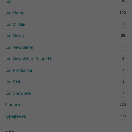
Loc
30
Loc|Home
190
Loc|Middle
1
Loc|News
28
Loc|Newsletter
2
Loc|Newsletter Future NL
2
Loc|Production
1
Loc|Right
1
Loc|Showreel
1
Startseite
216
Type|News
606