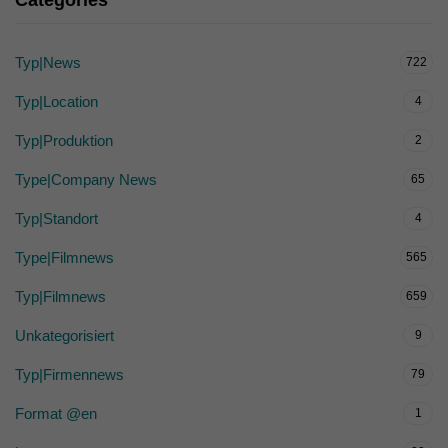
Categories
Typ|News
722
Typ|Location
4
Typ|Produktion
2
Type|Company News
65
Typ|Standort
4
Type|Filmnews
565
Typ|Filmnews
659
Unkategorisiert
9
Typ|Firmennews
79
Format @en
1