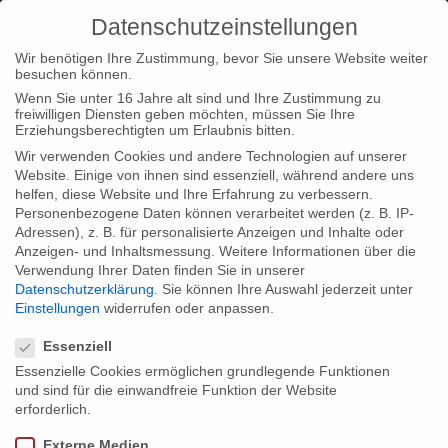
Datenschutzeinstellungen
Wir benötigen Ihre Zustimmung, bevor Sie unsere Website weiter
besuchen können.
Wenn Sie unter 16 Jahre alt sind und Ihre Zustimmung zu
freiwilligen Diensten geben möchten, müssen Sie Ihre
Home
Typ|News
„Wadans Welt“ beim DOK.fest München
Erziehungsberechtigten um Erlaubnis bitten.
Wir verwenden Cookies und andere Technologien auf unserer
Website. Einige von ihnen sind essenziell, während andere uns
helfen, diese Website und Ihre Erfahrung zu verbessern.
Personenbezogene Daten können verarbeitet werden (z. B. IP-
Adressen), z. B. für personalisierte Anzeigen und Inhalte oder
„Wadans Welt“ beim DOK.fest München
Anzeigen- und Inhaltsmessung.
Weitere Informationen über die
Verwendung Ihrer Daten finden Sie in unserer
Datenschutzerklärung
.
Sie können Ihre Auswahl jederzeit unter
Einstellungen
widerrufen oder anpassen.
Wir freuen uns sehr, dass unser Film „Wadans Welt“ beim
Datenschutzeinstellungen
DOK.fest München in diesem Jahr zu sehen sein wird. Das
Essenziell
Festival findet zwischen dem 04. und 11. Mai 2011 statt.
Essenzielle Cookies ermöglichen grundlegende Funktionen
und sind für die einwandfreie Funktion der Website
erforderlich.
Share:
Externe Medien