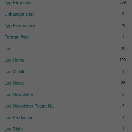
Typ|Filmnews
659
Unkategorisiert
9
Typ|Firmennews
79
Format @en
1
Loc
30
Loc|Home
190
Loc|Middle
1
Loc|News
28
Loc|Newsletter
2
Loc|Newsletter Future NL
2
Loc|Production
1
Loc|Right
1