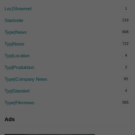
Loc|Showreel
1
Startseite
216
Type|News
606
Typ|News
722
Typ|Location
4
Typ|Produktion
2
Type|Company News
65
Typ|Standort
4
Type|Filmnews
565
Ads