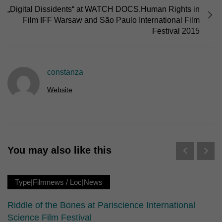
Erziehungsberechtigten um Erlaubnis bitten.
„Digital Dissidents“ at WATCH DOCS.Human Rights in
Wir verwenden Cookies und andere Technologien auf unserer
Film IFF Warsaw and São Paulo International Film
Website. Einige von ihnen sind essenziell, während andere uns
Festival 2015
helfen, diese Website und Ihre Erfahrung zu verbessern.
Personenbezogene Daten können verarbeitet werden (z. B. IP-
Adressen), z. B. für personalisierte Anzeigen und Inhalte oder
Anzeigen- und Inhaltsmessung.
Weitere Informationen über die
Verwendung Ihrer Daten finden Sie in unserer
constanza
Datenschutzerklärung
.
Hier finden Sie eine Übersicht über alle verwendeten Cookies. Sie
Website
können Ihre Einwilligung zu ganzen Kategorien geben oder sich
weitere Informationen anzeigen lassen und so nur bestimmte
Cookies auswählen.
Alle akzeptieren
Speichern
You may also like this
Nur essenzielle Cookies akzeptieren
Zurück
Type|Filmnews
/
Loc|News
Datenschutzeinstellungen
Essenziell (1)
Riddle of the Bones at Pariscience International
Essenzielle Cookies ermöglichen grundlegende Funktionen und sind für
Science Film Festival