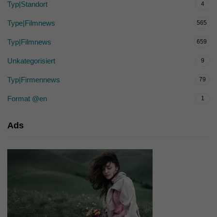
Typ|Standort
4
Type|Filmnews
565
Typ|Filmnews
659
Unkategorisiert
9
Typ|Firmennews
79
Format @en
1
Ads