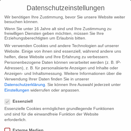
Datenschutzeinstellungen
Wir benötigen Ihre Zustimmung, bevor Sie unsere Website weiter
besuchen können.
Wenn Sie unter 16 Jahre alt sind und Ihre Zustimmung zu
freiwilligen Diensten geben möchten, müssen Sie Ihre
Home
Type|News
Ticket sale starts – “SUPERNERDS”
Erziehungsberechtigten um Erlaubnis bitten.
Wir verwenden Cookies und andere Technologien auf unserer
Website. Einige von ihnen sind essenziell, während andere uns
helfen, diese Website und Ihre Erfahrung zu verbessern.
Personenbezogene Daten können verarbeitet werden (z. B. IP-
Adressen), z. B. für personalisierte Anzeigen und Inhalte oder
Ticket sale starts – “SUPERNERDS”
Anzeigen- und Inhaltsmessung.
Weitere Informationen über die
Verwendung Ihrer Daten finden Sie in unserer
Datenschutzerklärung
.
Sie können Ihre Auswahl jederzeit unter
Einstellungen
widerrufen oder anpassen.
Our transmedia project “
SUPERNERDS
” (Theater director:
Datenschutzeinstellungen
Angela Richter) begins with the first phase: Today,
April 7th
,
Essenziell
tickets for the the theater event are available, which is broadcast
Essenzielle Cookies ermöglichen grundlegende Funktionen
und sind für die einwandfreie Funktion der Website
live from Cologne Theatre in WDR on 28 May.
erforderlich.
“SUPERNERDS” merges
theater
,
television
and
interactive
Externe Medien