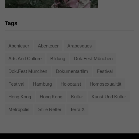
Tags
Abenteuer
Abenteuer
Arabesques
Arts And Culture
Bildung
Dok.fest München
Dok.fest München
Dokumentarfilm
Festival
Festival
Hamburg
Holocaust
Homosexualität
Hong Kong
Hong Kong
Kultur
Kunst Und Kultur
Metropolis
Stille Retter
Terra X