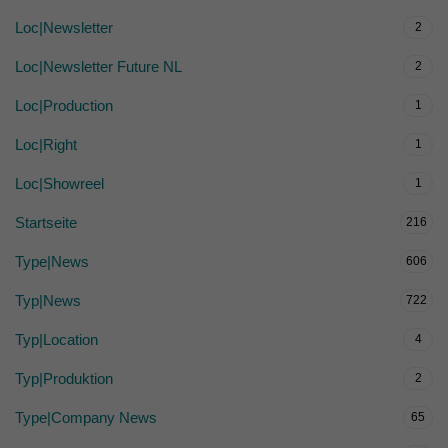
Loc|Newsletter
2
Loc|Newsletter Future NL
2
Loc|Production
1
Loc|Right
1
Loc|Showreel
1
Startseite
216
Type|News
606
Typ|News
722
Typ|Location
4
Typ|Produktion
2
Type|Company News
65