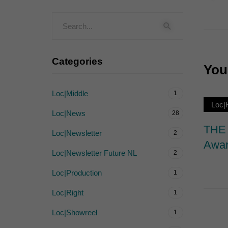
Externe Medien (
Inhalte von Videoplattf
akzeptiert werden, bedarf
Categories
You 
powered by Borlabs Cook
Loc|Middle
1
Loc
Loc|News
28
THE 
Loc|Newsletter
2
Awar
Loc|Newsletter Future NL
2
Loc|Production
1
Loc|Right
1
Loc|Showreel
1