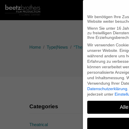
Wir benötigen Ihre Zu
Website weiter besuch
Wenn Sie unter 16 Jah
zu freiwilligen Diens
Ihre Erziehungsberecht
Wir verwenden Cookie
Home
Type|News
“The Medici Files”: start of re
unserer Website. Einig
während andere uns he
Erfahrung zu verbesse
können verarbeitet werd
personalisierte Anzeig
und Inhaltsmessung.
W
Verwendung Ihrer Daten
Datenschutzerklärung
.
jederzeit unter
Einstel
Categories
“
Alle
Theatrical