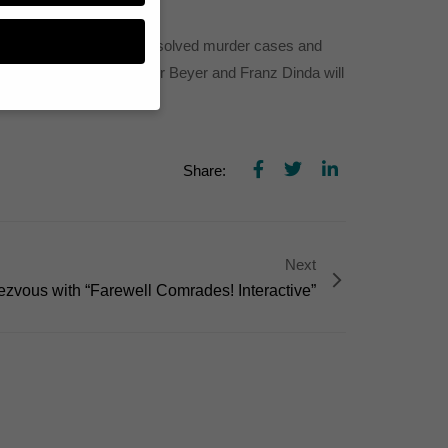
o-part docudrama about unsolved murder cases and
 Jana Pallaske, Alexander Beyer and Franz Dinda will
n, müssen Sie Ihre
Share:
essenziell, während
n können verarbeitet
d Inhaltsmessung.
lärung
.
zu ganzen Kategorien
Next
hlen.
ezvous with “Farewell Comrades! Interactive”
Zurück
te erforderlich.