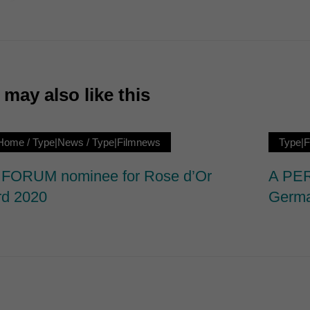
7)
ormen und Social-Media-Plattformen werden standardmäßig blockiert. Wenn Cookie
 der Zugriff auf diese Inhalte keiner manuellen Einwilligung mehr.
Cookie-Informationen anzeigen
may also like this
ie
|Home
/
Type|News
/
Type|Filmnews
Type|
FORUM nominee for Rose d’Or
A PER
d 2020
Germa