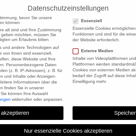
Datenschutzeinstellungen
PRODUCTIONS
Datenschutzeinstellungen
stimmung, bevor Sie unsere
Essenziell
en können.
Essenzielle Cookies ermögliche
re alt sind und Ihre Zustimmung
Funktionen und sind für die einw
ten geben möchten, müssen Sie
igten um Erlaubnis bitten.
der Website erforderlich.
s und andere Technologien auf
-enactment filming in Italy
Externe Medien
e von ihnen sind essenziell,
Inhalte von Videoplattformen un
lfen, diese Website und Ihre
Plattformen werden standardmäß
rn.
Personenbezogene Daten
Cookies von externen Medien akz
en (z. B. IP-Adressen), z. B. für
bedarf der Zugriff auf diese Inha
en und Inhalte oder Anzeigen-
Einwilligung mehr.
eitere Informationen über die
 finden Sie in unserer
Sie können Ihre Auswahl
lungen
widerrufen oder anpassen.
The Medici Files”: start of re
 akzeptieren
Speicher
Italy
Nur essenzielle Cookies akzeptieren