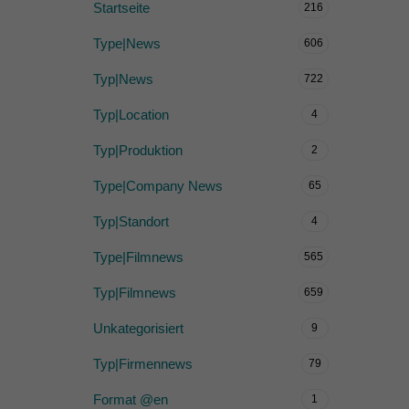
Startseite
216
Type|News
606
Typ|News
722
Typ|Location
4
Typ|Produktion
2
Type|Company News
65
Typ|Standort
4
Type|Filmnews
565
Typ|Filmnews
659
Unkategorisiert
9
Typ|Firmennews
79
Format @en
1