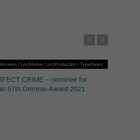
Externe Medien
s von externen Medien
Datenschutzerklärung
Filmnews
/
Loc|Home
/
Loc|Production
/
Type|News
Loc|Ho
FECT CRIME – nominee for
Nominat
n 57th Grimme-Award 2021
Documen
Series 