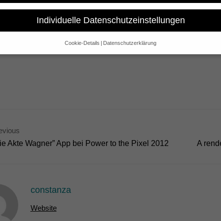
Individuelle Datenschutzeinstellungen
he Italian autumn sun we are filming the scenic elements of our tw
acies within the Medici dynasty. A great cast with German top actors
Cookie-Details
Datenschutzerklärung
enaissance Florence come alive.
Datenschutzeinstellungen
e alt sind und Ihre Zustimmung zu freiwilligen Diensten geben möchte
 um Erlaubnis bitten.
 und andere Technologien auf unserer Website. Einige von ihnen sind 
se Website und Ihre Erfahrung zu verbessern.
Personenbezogene Date
sen), z. B. für personalisierte Anzeigen und Inhalte oder Anzeigen- un
 über die Verwendung Ihrer Daten finden Sie in unserer
Datenschutzerk
bersicht über alle verwendeten Cookies. Sie können Ihre Einwilligung 
evious
re Informationen anzeigen lassen und so nur bestimmte Cookies auswä
ie Akte Wagner” App bei Power to the Pixel 2012
A rend
Speichern
Nur essenzielle Cookies akzeptieren
gen
constanza
glichen grundlegende Funktionen und sind für die einwandfreie Funktion der Websi
Website
Cookie-Informationen anzeigen