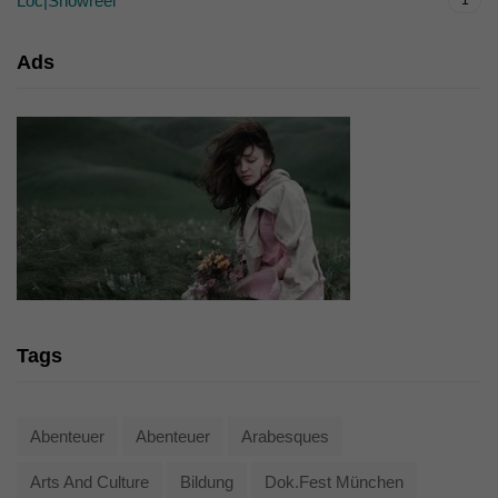
Loc|Showreel
1
Ads
Tags
Abenteuer
Abenteuer
Arabesques
Arts And Culture
Bildung
Dok.fest München