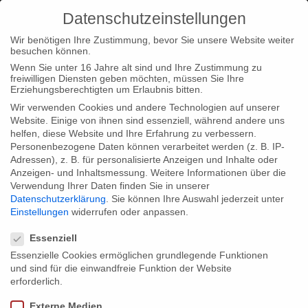
Datenschutzeinstellungen
Wir benötigen Ihre Zustimmung, bevor Sie unsere Website weiter
besuchen können.
Wenn Sie unter 16 Jahre alt sind und Ihre Zustimmung zu
freiwilligen Diensten geben möchten, müssen Sie Ihre
Home
Type|News
“The Lithium Revolution” and “Blood in
Erziehungsberechtigten um Erlaubnis bitten.
the Mobile” part of ARTE-Theme night
Wir verwenden Cookies und andere Technologien auf unserer
Website. Einige von ihnen sind essenziell, während andere uns
helfen, diese Website und Ihre Erfahrung zu verbessern.
Personenbezogene Daten können verarbeitet werden (z. B. IP-
Adressen), z. B. für personalisierte Anzeigen und Inhalte oder
Anzeigen- und Inhaltsmessung.
Weitere Informationen über die
Verwendung Ihrer Daten finden Sie in unserer
“The Lithium Revolution” and “Blood in
Datenschutzerklärung
.
Sie können Ihre Auswahl jederzeit unter
the Mobile” part of ARTE-Theme night
Einstellungen
widerrufen oder anpassen.
Datenschutzeinstellungen
Essenziell
Essenzielle Cookies ermöglichen grundlegende Funktionen
Not only one but two of our films are part of ARTE’s theme night
und sind für die einwandfreie Funktion der Website
“The responsibility of the rich” on April 10th 2012. The TV
erforderlich.
premiere of “The Lithium Revolution” at 11.15 pm will be followed
Externe Medien