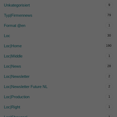
Unkategorisiert
9
Typ|Firmennews
79
Format @en
1
Loc
30
Loc|Home
190
Loc|Middle
1
Loc|News
28
Loc|Newsletter
2
Loc|Newsletter Future NL
2
Loc|Production
1
Loc|Right
1