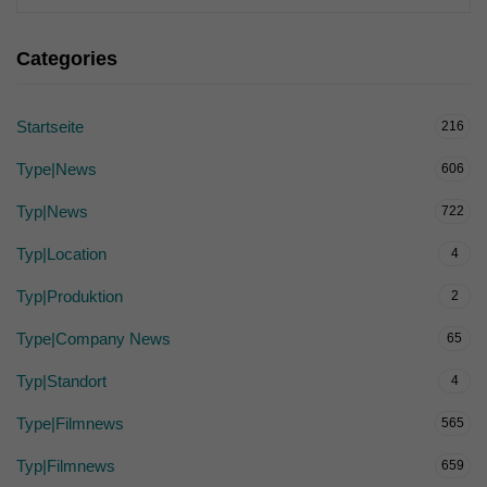
Categories
Startseite
216
Type|News
606
Typ|News
722
Typ|Location
4
Typ|Produktion
2
Type|Company News
65
Typ|Standort
4
Type|Filmnews
565
Typ|Filmnews
659