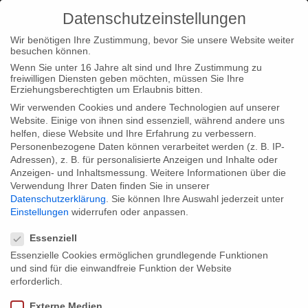
Datenschutzeinstellungen
Wir benötigen Ihre Zustimmung, bevor Sie unsere Website weiter
besuchen können.
Wenn Sie unter 16 Jahre alt sind und Ihre Zustimmung zu
freiwilligen Diensten geben möchten, müssen Sie Ihre
Home
Type|News
“The Kleist File” in the Goethe Institute
Erziehungsberechtigten um Erlaubnis bitten.
Tokyo
Wir verwenden Cookies und andere Technologien auf unserer
Website. Einige von ihnen sind essenziell, während andere uns
helfen, diese Website und Ihre Erfahrung zu verbessern.
Personenbezogene Daten können verarbeitet werden (z. B. IP-
Adressen), z. B. für personalisierte Anzeigen und Inhalte oder
Anzeigen- und Inhaltsmessung.
Weitere Informationen über die
Verwendung Ihrer Daten finden Sie in unserer
“The Kleist File” in the Goethe Institute
Datenschutzerklärung
.
Sie können Ihre Auswahl jederzeit unter
Tokyo
Einstellungen
widerrufen oder anpassen.
Datenschutzeinstellungen
Essenziell
Essenzielle Cookies ermöglichen grundlegende Funktionen
On the occasion of the 200th anniversary of Kleist’s death our
und sind für die einwandfreie Funktion der Website
film “The Kleist File” will be screened in the Goethe Institute
erforderlich.
Tokyo September 15th. It is part of a series about the German
Externe Medien