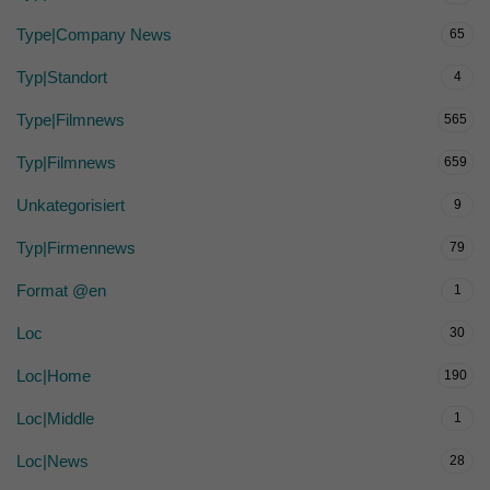
Type|Company News
65
Typ|Standort
4
Type|Filmnews
565
Typ|Filmnews
659
Unkategorisiert
9
Typ|Firmennews
79
Format @en
1
Loc
30
Loc|Home
190
Loc|Middle
1
Loc|News
28