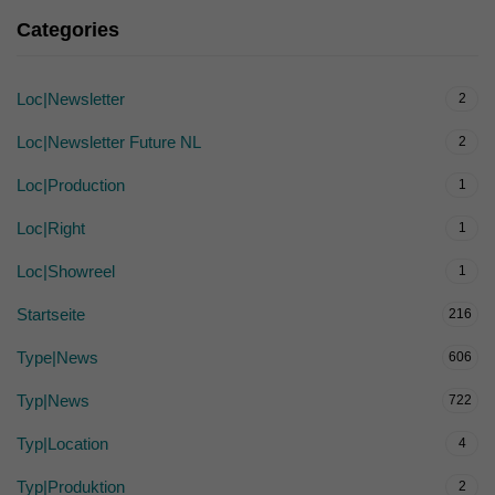
Categories
Loc|Newsletter
2
Loc|Newsletter Future NL
2
Loc|Production
1
Loc|Right
1
Loc|Showreel
1
Startseite
216
Type|News
606
Typ|News
722
Typ|Location
4
Typ|Produktion
2