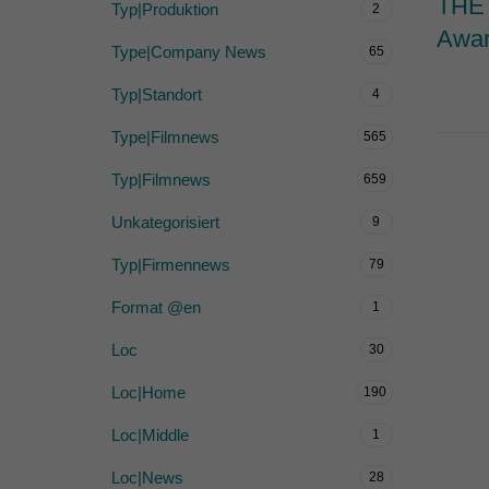
THE 
Typ|Produktion
2
Awar
Type|Company News
65
Typ|Standort
4
Type|Filmnews
565
Typ|Filmnews
659
Unkategorisiert
9
Typ|Firmennews
79
Format @en
1
Loc
30
Loc|Home
190
Loc|Middle
1
Loc|News
28