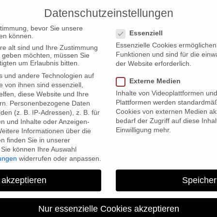
Datenschutzeinstellungen
PRODUCTIONS
Datenschutzeinstellungen
stimmung, bevor Sie unsere
Essenziell
en können.
Essenzielle Cookies ermögliche
re alt sind und Ihre Zustimmung
Funktionen und sind für die einw
ten geben möchten, müssen Sie
igten um Erlaubnis bitten.
der Website erforderlich.
s und andere Technologien auf
s across Germany
Externe Medien
e von ihnen sind essenziell,
Inhalte von Videoplattformen un
lfen, diese Website und Ihre
Plattformen werden standardmäß
rn.
Personenbezogene Daten
Cookies von externen Medien akz
en (z. B. IP-Adressen), z. B. für
bedarf der Zugriff auf diese Inha
en und Inhalte oder Anzeigen-
Einwilligung mehr.
eitere Informationen über die
 finden Sie in unserer
Sie können Ihre Auswahl
lungen
widerrufen oder anpassen.
“Sunday Warriors” premier
 akzeptieren
Speicher
Nur essenzielle Cookies akzeptieren