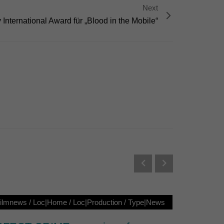
Next
Externe Medien
International Award für „Blood in the Mobile“
s von externen Medien
Datenschutzerklärung
Filmnews
/
Loc|Home
/
Loc|Production
/
Type|News
Loc|Ho