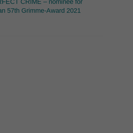
FECT CRIME – nominee for
Nominat
n 57th Grimme-Award 2021
Documen
Series 