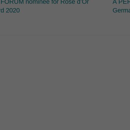
FORUM nominee for Rose d’Or
A PER
d 2020
Germa