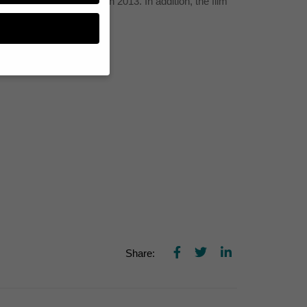
a release on August 8th 2013. In addition, the film
iger and special guests.
n, müssen Sie Ihre
essenziell, während
n können verarbeitet
d Inhaltsmessung.
lärung
.
zu ganzen Kategorien
hlen.
Zurück
Share:
te erforderlich.