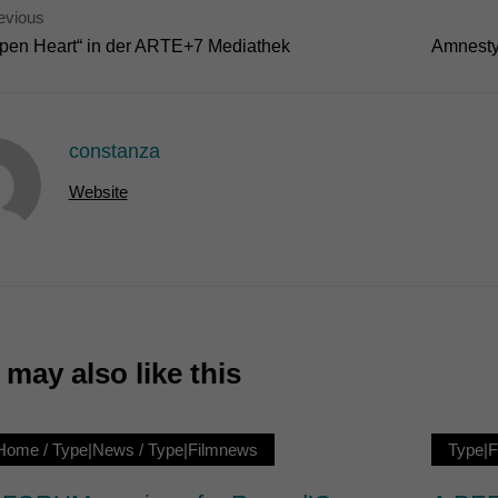
evious
7)
pen Heart“ in der ARTE+7 Mediathek
Amnesty 
ormen und Social-Media-Plattformen werden standardmäßig blockiert. Wenn Cookie
 der Zugriff auf diese Inhalte keiner manuellen Einwilligung mehr.
Cookie-Informationen anzeigen
constanza
ie
Website
may also like this
|Home
/
Type|News
/
Type|Filmnews
Type|