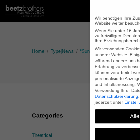
Wir benötigen Ihre Zu
Website weiter besuch
Wenn Sie unter 16 Jah
zu freiwilligen Diens
Ihre Erziehungsberecht
Wir verwenden Cookie
Home
Type|News
“Sunday Warriors” premiere
unserer Website. Einig
während andere uns he
Erfahrung zu verbesse
können verarbeitet werd
personalisierte Anzeig
und Inhaltsmessung.
W
Verwendung Ihrer Daten
Datenschutzerklärung
.
jederzeit unter
Einstel
Categories
Alle
Theatrical