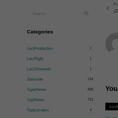
Pr
Externe Medien (
„O
Inhalte von Videoplattf
akzeptiert werden, bedarf
Categories
powered by Borlabs Cook
Loc|Production
1
Loc|Right
1
Loc|Showreel
1
Startseite
216
You 
Type|News
606
Typ|News
722
Loc
Typ|Location
4