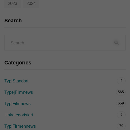
2023
2024
Search
Categories
Typ|Standort
4
Type|Filmnews
565
Typ|Filmnews
659
Unkategorisiert
9
Typ|Firmennews
79