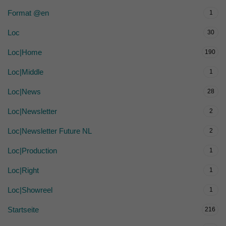
Format @en
1
Loc
30
Loc|Home
190
Loc|Middle
1
Loc|News
28
Loc|Newsletter
2
Loc|Newsletter Future NL
2
Loc|Production
1
Loc|Right
1
Loc|Showreel
1
Startseite
216