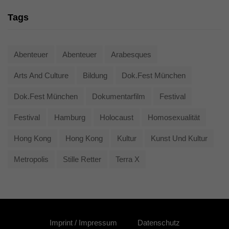
Tags
Abenteuer
Abenteuer
Arabesques
Arts And Culture
Bildung
Dok.fest München
Dok.fest München
Dokumentarfilm
Festival
Festival
Hamburg
Holocaust
Homosexualität
Hong Kong
Hong Kong
Kultur
Kunst Und Kultur
Metropolis
Stille Retter
Terra X
Imprint / Impressum
Datenschutz