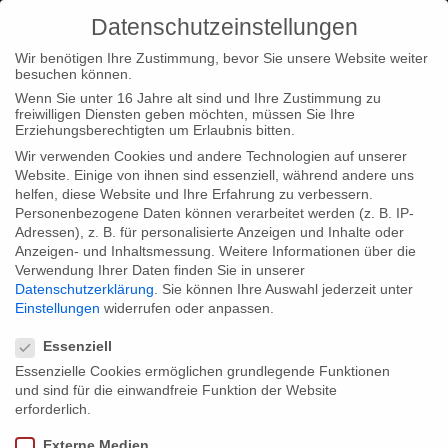
Datenschutzeinstellungen
Wir benötigen Ihre Zustimmung, bevor Sie unsere Website weiter
besuchen können.
Wenn Sie unter 16 Jahre alt sind und Ihre Zustimmung zu
freiwilligen Diensten geben möchten, müssen Sie Ihre
Home
Loc
Loc|Home
Special Screening MADIBA on
Erziehungsberechtigten um Erlaubnis bitten.
December 5 at Hackesche Höfe Cinema
Wir verwenden Cookies und andere Technologien auf unserer
Website. Einige von ihnen sind essenziell, während andere uns
helfen, diese Website und Ihre Erfahrung zu verbessern.
Personenbezogene Daten können verarbeitet werden (z. B. IP-
Adressen), z. B. für personalisierte Anzeigen und Inhalte oder
Anzeigen- und Inhaltsmessung.
Weitere Informationen über die
Verwendung Ihrer Daten finden Sie in unserer
Special Screening MADIBA on
Datenschutzerklärung
.
Sie können Ihre Auswahl jederzeit unter
December 5 at Hackesche Höfe Cinema
Einstellungen
widerrufen oder anpassen.
Datenschutzeinstellungen
Essenziell
Essenzielle Cookies ermöglichen grundlegende Funktionen
One year ago, Nelson Mandela passed away. In remembrance,
und sind für die einwandfreie Funktion der Website
there will be a special screening of „Madiba – Das Vermächtnis
erforderlich.
des Nelson Mandela“ (IDFA Special Jury Award 2013) on
Externe Medien