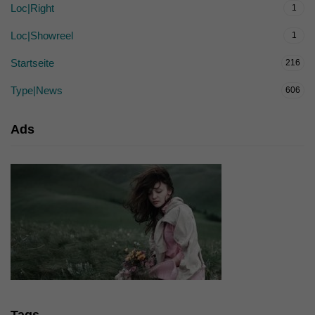
Loc|Right
1
Loc|Showreel
1
Startseite
216
Type|News
606
Ads