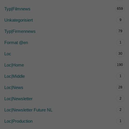
Typ|Filmnews
659
Unkategorisiert
9
Typ|Firmennews
79
Format @en
1
Loc
30
Loc|Home
190
Loc|Middle
1
Loc|News
28
Loc|Newsletter
2
Loc|Newsletter Future NL
2
Loc|Production
1