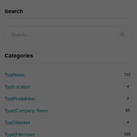
Search
Categories
Typ|News
722
Typ|Location
4
Typ|Produktion
2
Type|Company News
65
Typ|Standort
4
Type|Filmnews
565