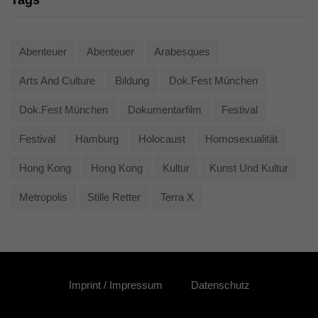
Tags
Abenteuer
Abenteuer
Arabesques
Arts And Culture
Bildung
Dok.fest München
Dok.fest München
Dokumentarfilm
Festival
Festival
Hamburg
Holocaust
Homosexualität
Hong Kong
Hong Kong
Kultur
Kunst Und Kultur
Metropolis
Stille Retter
Terra X
Imprint / Impressum
Datenschutz