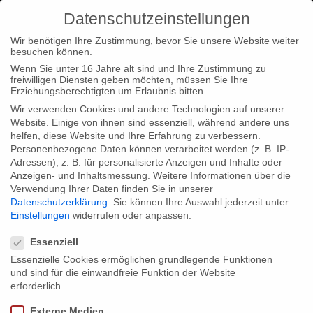
Datenschutzeinstellungen
Wir benötigen Ihre Zustimmung, bevor Sie unsere Website weiter
besuchen können.
Wenn Sie unter 16 Jahre alt sind und Ihre Zustimmung zu
freiwilligen Diensten geben möchten, müssen Sie Ihre
Home
Typ|News
Typ|Filmnews
Scroll-Doku „Falcianis
Erziehungsberechtigten um Erlaubnis bitten.
SwissLeaks“ nominiert für SmartFIPA
Wir verwenden Cookies und andere Technologien auf unserer
Website. Einige von ihnen sind essenziell, während andere uns
helfen, diese Website und Ihre Erfahrung zu verbessern.
Personenbezogene Daten können verarbeitet werden (z. B. IP-
Adressen), z. B. für personalisierte Anzeigen und Inhalte oder
Anzeigen- und Inhaltsmessung.
Weitere Informationen über die
Verwendung Ihrer Daten finden Sie in unserer
Scroll-Doku „Falcianis SwissLeaks“
Datenschutzerklärung
.
Sie können Ihre Auswahl jederzeit unter
nominiert für SmartFIPA
Einstellungen
widerrufen oder anpassen.
Datenschutzeinstellungen
Essenziell
Essenzielle Cookies ermöglichen grundlegende Funktionen
Die multimediale Webdoku über den Whistleblower Hervé
und sind für die einwandfreie Funktion der Website
Falciani wurde für den Wettbewerb des französischen Festivals
erforderlich.
FIPA ausgewählt. Dieses findet vom 19. bis 24. Januar 2016 in
Externe Medien