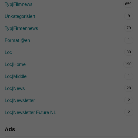
Typ|Filmnews
659
Unkategorisiert
9
Typ|Firmennews
79
Format @en
1
Loc
30
Loc|Home
190
Loc|Middle
1
Loc|News
28
Loc|Newsletter
2
Loc|Newsletter Future NL
2
Ads