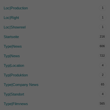
Loc|Production
1
Loc|Right
1
Loc|Showreel
1
Startseite
216
Type|News
606
Typ|News
722
Typ|Location
4
Typ|Produktion
2
Type|Company News
65
Typ|Standort
4
Type|Filmnews
565