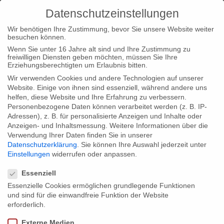
Datenschutzeinstellungen
Wir benötigen Ihre Zustimmung, bevor Sie unsere Website weiter
besuchen können.
Wenn Sie unter 16 Jahre alt sind und Ihre Zustimmung zu
freiwilligen Diensten geben möchten, müssen Sie Ihre
Home
Typ|News
Screening von “Blutige Handys”
Erziehungsberechtigten um Erlaubnis bitten.
Wir verwenden Cookies und andere Technologien auf unserer
Website. Einige von ihnen sind essenziell, während andere uns
helfen, diese Website und Ihre Erfahrung zu verbessern.
Personenbezogene Daten können verarbeitet werden (z. B. IP-
Adressen), z. B. für personalisierte Anzeigen und Inhalte oder
Screening von “Blutige Handys”
Anzeigen- und Inhaltsmessung.
Weitere Informationen über die
Verwendung Ihrer Daten finden Sie in unserer
Datenschutzerklärung
.
Sie können Ihre Auswahl jederzeit unter
Einstellungen
widerrufen oder anpassen.
Der Verein la tienda e.V. zeigt im Rahmen der
Datenschutzeinstellungen
Menschenrechtsveranstaltungsreihe am 27. Oktober 2011
Essenziell
unseren Film “Blutige Handys”. Im Anschluss wird es eine
Essenzielle Cookies ermöglichen grundlegende Funktionen
und sind für die einwandfreie Funktion der Website
Diskussionsrunde geben.
erforderlich.
Externe Medien