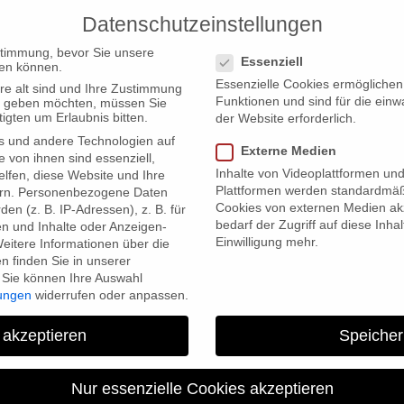
Datenschutzeinstellungen
PRODUCTIONS
Datenschutzeinstellungen
stimmung, bevor Sie unsere
Essenziell
en können.
Essenzielle Cookies ermögliche
re alt sind und Ihre Zustimmung
Funktionen und sind für die einw
ten geben möchten, müssen Sie
igten um Erlaubnis bitten.
der Website erforderlich.
s und andere Technologien auf
ding_holocaust at NS Documentation Center Munich
Externe Medien
e von ihnen sind essenziell,
Inhalte von Videoplattformen un
lfen, diese Website und Ihre
Plattformen werden standardmäß
rn.
Personenbezogene Daten
Cookies von externen Medien akz
en (z. B. IP-Adressen), z. B. für
bedarf der Zugriff auf diese Inha
en und Inhalte oder Anzeigen-
Einwilligung mehr.
eitere Informationen über die
 finden Sie in unserer
Sie können Ihre Auswahl
lungen
widerrufen oder anpassen.
Presentation of #uploadin
 akzeptieren
Speicher
Documentation Cen
Nur essenzielle Cookies akzeptieren