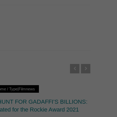
Externe Medien
s von externen Medien
Datenschutzerklärung
ome
/
Type|Filmnews
Loc|Ho
HUNT FOR GADAFFI’S BILLIONS:
Nominat
ated for the Rockie Award 2021
Documen