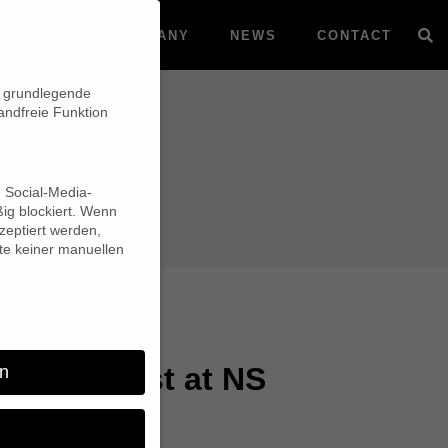
VOD
COMPANY
NEWS
CONTACT
n grundlegende
andfreie Funktion
d Social-Media-
ig blockiert. Wenn
eptiert werden,
lte keiner manuellen
g_holocaust at NS
n
ter Munich