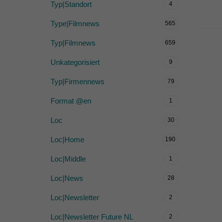
Typ|Standort
4
Type|Filmnews
565
Typ|Filmnews
659
Unkategorisiert
9
Typ|Firmennews
79
Format @en
1
Loc
30
Loc|Home
190
Loc|Middle
1
Loc|News
28
Loc|Newsletter
2
Loc|Newsletter Future NL
2