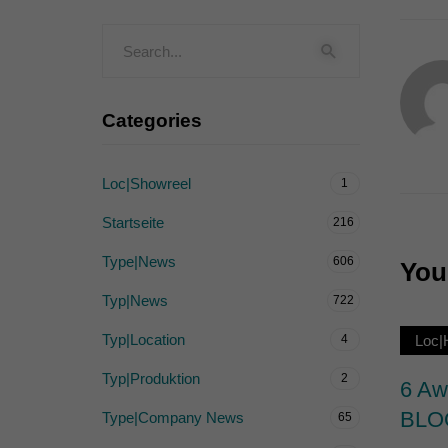
Externe Medien (
Inhalte von Videoplattf
akzeptiert werden, bedarf
Categories
powered by Borlabs Cook
Loc|Showreel
1
Startseite
216
Type|News
606
You 
Typ|News
722
Typ|Location
4
Loc
Typ|Produktion
2
6 A
BLO
Type|Company News
65