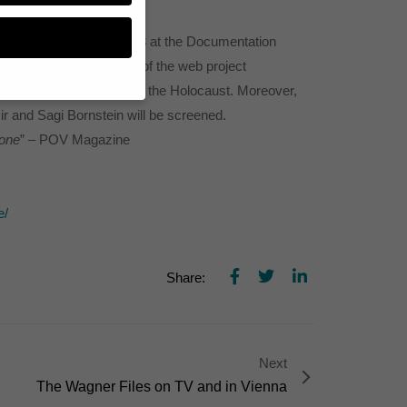
 presented on
February 23
at the Documentation
discuss first tendencies of the web project
ut their attitude towards the Holocaust. Moreover,
ir and Sagi Bornstein will be screened.
n, müssen Sie Ihre
 one
” – POV Magazine
essenziell, während
n können verarbeitet
d Inhaltsmessung.
e/
lärung
.
zu ganzen Kategorien
hlen.
Share:
Zurück
Next
te erforderlich.
The Wagner Files on TV and in Vienna