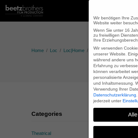
Wir benötigen Ihre Zu
Website weiter besuch
Wenn Sie unter 16 Jah
zu freiwilligen Diens
Ihre Erziehungsberecht
Wir verwenden Cookie
Home
Loc
Loc|Home
Presentation of #uploa
unserer Website. Einig
während andere uns he
Erfahrung zu verbesse
können verarbeitet werd
personalisierte Anzeig
und Inhaltsmessung.
W
Verwendung Ihrer Daten
Datenschutzerklärung
.
jederzeit unter
Einstel
Categories
Alle
Theatrical