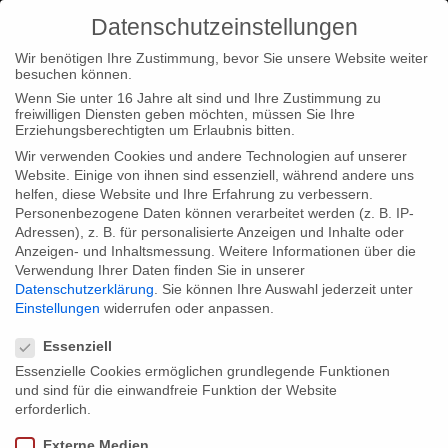
Datenschutzeinstellungen
Wir benötigen Ihre Zustimmung, bevor Sie unsere Website weiter
besuchen können.
Wenn Sie unter 16 Jahre alt sind und Ihre Zustimmung zu
freiwilligen Diensten geben möchten, müssen Sie Ihre
Home
Typ|News
Typ|Filmnews
Palm Springs ShortFest
Erziehungsberechtigten um Erlaubnis bitten.
Wir verwenden Cookies und andere Technologien auf unserer
Website. Einige von ihnen sind essenziell, während andere uns
helfen, diese Website und Ihre Erfahrung zu verbessern.
Personenbezogene Daten können verarbeitet werden (z. B. IP-
Adressen), z. B. für personalisierte Anzeigen und Inhalte oder
Palm Springs ShortFest
Anzeigen- und Inhaltsmessung.
Weitere Informationen über die
Verwendung Ihrer Daten finden Sie in unserer
Datenschutzerklärung
.
Sie können Ihre Auswahl jederzeit unter
Einstellungen
widerrufen oder anpassen.
Wir freuen uns sehr über die Auswahl von Biljana Garvanlievas
Datenschutzeinstellungen
Tabakmädchen beim 2010 Palm Springs ShortFest, das vom
Essenziell
22.-28. Juni stattfindet. Der Film wird am Samstag, den 27. Juni
Essenzielle Cookies ermöglichen grundlegende Funktionen
und sind für die einwandfreie Funktion der Website
um 10:00 Uhr gezeigt.
erforderlich.
Externe Medien