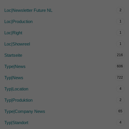
Loc|Newsletter Future NL
2
Loc|Production
1
Loc|Right
1
Loc|Showreel
1
Startseite
216
Type|News
606
Typ|News
722
Typ|Location
4
Typ|Produktion
2
Type|Company News
65
Typ|Standort
4