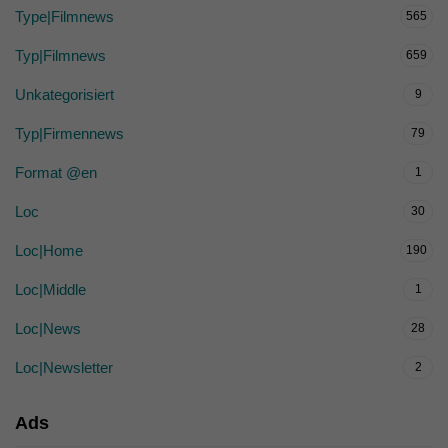
Type|Filmnews
565
Typ|Filmnews
659
Unkategorisiert
9
Typ|Firmennews
79
Format @en
1
Loc
30
Loc|Home
190
Loc|Middle
1
Loc|News
28
Loc|Newsletter
2
Ads