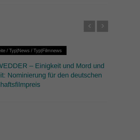
Externe Medien
s von externen Medien
Datenschutzerklärung
ite
/
Typ|News
/
Typ|Filmnews
Startseit
DDER – Einigkeit und Mord und
Why We 
it: Nominierung für den deutschen
dem Fi
haftsfilmpreis