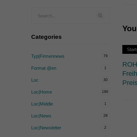
Externe Medien (
Inhalte von Videoplattf
akzeptiert werden, bedarf
You 
Categories
powered by Borlabs Cook
Start
Typ|Firmennews
79
ROHW
Format @en
1
Frei
Loc
30
Prei
Loc|Home
190
Loc|Middle
1
Loc|News
28
Loc|Newsletter
2