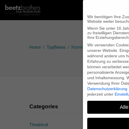
Wir benötigen Ihre Zu
Website weiter besuch
Wenn Sie unter 16 Jah
zu freiwilligen Diens
Ihre Erziehungsberecht
Wir verwenden Cookie
Home
Typ|News
Nominierung Banff
unserer Website. Einig
während andere uns he
Erfahrung zu verbesse
können verarbeitet werd
personalisierte Anzeig
und Inhaltsmessung.
W
Verwendung Ihrer Daten
Datenschutzerklärung
.
jederzeit unter
Einstel
Categories
Alle
Theatrical