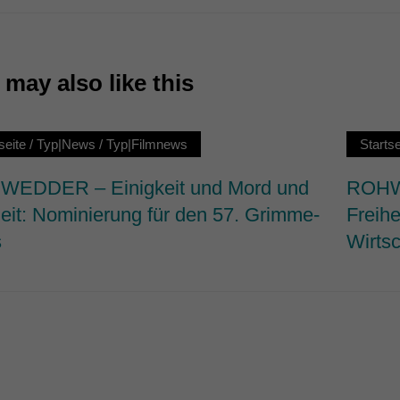
7)
ormen und Social-Media-Plattformen werden standardmäßig blockiert. Wenn Cookie
 der Zugriff auf diese Inhalte keiner manuellen Einwilligung mehr.
may also like this
Cookie-Informationen anzeigen
ie
seite
/
Typ|News
/
Typ|Filmnews
Startse
EDDER – Einigkeit und Mord und
ROHWE
heit: Nominierung für den 57. Grimme-
Freihe
s
Wirtsc