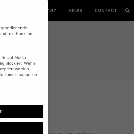
VOD
COMPANY
NEWS
CONTACT
n grundlegende
andfreie Funktion
d Social-Media-
ig blockiert. Wenn
eptiert werden,
lte keiner manuellen
Banff
n