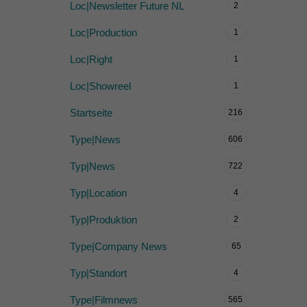
Loc|Newsletter Future NL
2
Loc|Production
1
Loc|Right
1
Loc|Showreel
1
Startseite
216
Type|News
606
Typ|News
722
Typ|Location
4
Typ|Produktion
2
Type|Company News
65
Typ|Standort
4
Type|Filmnews
565