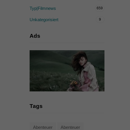
Typ|Filmnews
659
Unkategorisiert
9
Ads
Tags
Abenteuer
Abenteuer