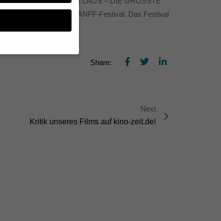
ERIKAS GEHEIMER KRIEG IN LAOS – DIE GRÖSSTE
” beim renommierten BANFF-Festival. Das Festival
Share:
n, müssen Sie Ihre
essenziell, während
n können verarbeitet
Next
d Inhaltsmessung.
lärung
.
Kritik unseres Films auf kino-zeit.de!
zu ganzen Kategorien
hlen.
Zurück
te erforderlich.