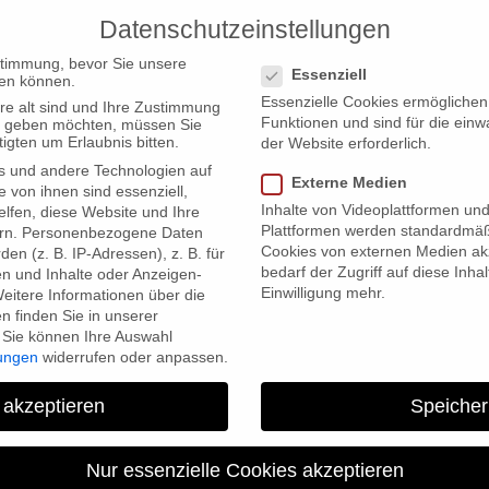
Datenschutzeinstellungen
PRODUCTIONS
Datenschutzeinstellungen
stimmung, bevor Sie unsere
Essenziell
en können.
Essenzielle Cookies ermögliche
re alt sind und Ihre Zustimmung
Funktionen und sind für die einw
ten geben möchten, müssen Sie
igten um Erlaubnis bitten.
der Website erforderlich.
s und andere Technologien auf
Externe Medien
e von ihnen sind essenziell,
Inhalte von Videoplattformen un
lfen, diese Website und Ihre
Plattformen werden standardmäß
rn.
Personenbezogene Daten
Cookies von externen Medien akz
en (z. B. IP-Adressen), z. B. für
bedarf der Zugriff auf diese Inha
en und Inhalte oder Anzeigen-
Einwilligung mehr.
eitere Informationen über die
 finden Sie in unserer
Sie können Ihre Auswahl
lungen
widerrufen oder anpassen.
Nominierung 
 akzeptieren
Speicher
Nur essenzielle Cookies akzeptieren