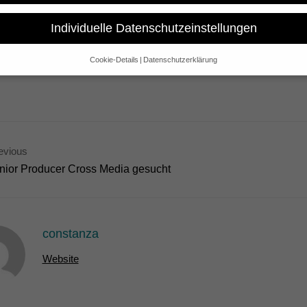
euen uns sehr über die Nominierung von Marc Eberles Film AM
ROPERATION DER CIA in der Kategorie “Best Political Documentary
Individuelle Datenschutzeinstellungen
vom 13. – 16. Juni in Banff, Kanada statt.
Cookie-Details
Datenschutzerklärung
Datenschutzeinstellungen
e alt sind und Ihre Zustimmung zu freiwilligen Diensten geben möchte
 um Erlaubnis bitten.
 und andere Technologien auf unserer Website. Einige von ihnen sind 
se Website und Ihre Erfahrung zu verbessern.
Personenbezogene Date
evious
sen), z. B. für personalisierte Anzeigen und Inhalte oder Anzeigen- un
 über die Verwendung Ihrer Daten finden Sie in unserer
Datenschutzerk
nior Producer Cross Media gesucht
bersicht über alle verwendeten Cookies. Sie können Ihre Einwilligung 
re Informationen anzeigen lassen und so nur bestimmte Cookies auswä
Speichern
Nur essenzielle Cookies akzeptieren
constanza
gen
Website
glichen grundlegende Funktionen und sind für die einwandfreie Funktion der Websi
Cookie-Informationen anzeigen