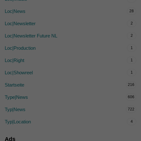
Loc|News
28
Loc|Newsletter
2
Loc|Newsletter Future NL
2
Loc|Production
1
Loc|Right
1
Loc|Showreel
1
Startseite
216
Type|News
606
Typ|News
722
Typ|Location
4
Ads