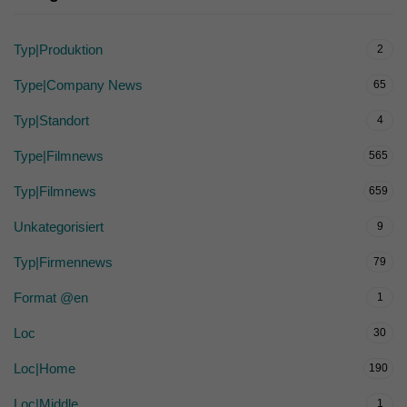
Typ|Produktion
2
Type|Company News
65
Typ|Standort
4
Type|Filmnews
565
Typ|Filmnews
659
Unkategorisiert
9
Typ|Firmennews
79
Format @en
1
Loc
30
Loc|Home
190
Loc|Middle
1