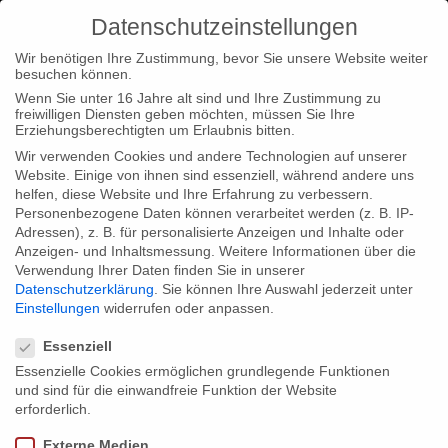
Datenschutzeinstellungen
Wir benötigen Ihre Zustimmung, bevor Sie unsere Website weiter
besuchen können.
Wenn Sie unter 16 Jahre alt sind und Ihre Zustimmung zu
freiwilligen Diensten geben möchten, müssen Sie Ihre
Home
Type|News
Type|Filmnews
My Life with Carlos
Erziehungsberechtigten um Erlaubnis bitten.
SX Global
Wir verwenden Cookies und andere Technologien auf unserer
Website. Einige von ihnen sind essenziell, während andere uns
helfen, diese Website und Ihre Erfahrung zu verbessern.
Personenbezogene Daten können verarbeitet werden (z. B. IP-
Adressen), z. B. für personalisierte Anzeigen und Inhalte oder
Anzeigen- und Inhaltsmessung.
Weitere Informationen über die
Verwendung Ihrer Daten finden Sie in unserer
My Life with Carlos SX Global
Datenschutzerklärung
.
Sie können Ihre Auswahl jederzeit unter
Einstellungen
widerrufen oder anpassen.
Datenschutzeinstellungen
We’re glad to inform you that our documentary My Life with
Essenziell
Carlos will be screened at SX Global, which takes place from 11
Essenzielle Cookies ermöglichen grundlegende Funktionen
und sind für die einwandfreie Funktion der Website
March to 19 March.
erforderlich.
Externe Medien