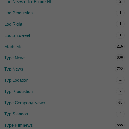
Loc|Newsletter Future NL
2
Loc|Production
1
Loc|Right
1
Loc|Showreel
1
Startseite
216
Type|News
606
Typ|News
722
Typ|Location
4
Typ|Produktion
2
Type|Company News
65
Typ|Standort
4
Type|Filmnews
565