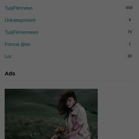
Typ|Filmnews
659
Unkategorisiert
9
Typ|Firmennews
79
Format @en
1
Loc
30
Ads