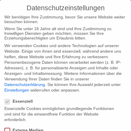
Datenschutzeinstellungen
Wir benötigen Ihre Zustimmung, bevor Sie unsere Website weiter
besuchen können.
Wenn Sie unter 16 Jahre alt sind und Ihre Zustimmung zu
freiwilligen Diensten geben möchten, müssen Sie Ihre
Home
Type|News
Metropolis: Rectification to “LemonAid”
Erziehungsberechtigten um Erlaubnis bitten.
Wir verwenden Cookies und andere Technologien auf unserer
Website. Einige von ihnen sind essenziell, während andere uns
helfen, diese Website und Ihre Erfahrung zu verbessern.
Personenbezogene Daten können verarbeitet werden (z. B. IP-
Adressen), z. B. für personalisierte Anzeigen und Inhalte oder
Metropolis: Rectification to “LemonAid”
Anzeigen- und Inhaltsmessung.
Weitere Informationen über die
Verwendung Ihrer Daten finden Sie in unserer
Datenschutzerklärung
.
Sie können Ihre Auswahl jederzeit unter
Einstellungen
widerrufen oder anpassen.
In the Metropolis-feature “‘Von El Bulli’ zu ‘Taste the Waste'”
Datenschutzeinstellungen
(broadcast on Arte the 17th of september 2011) by mistake we
Essenziell
showed the drink “LemonAid” to illustrate the principle of
Essenzielle Cookies ermöglichen grundlegende Funktionen
und sind für die einwandfreie Funktion der Website
molecular cuisine, which often uses chemical additives for the
erforderlich.
creation of new culinary inventions. In this context “LemonAid” is
Externe Medien