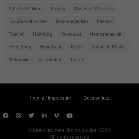
Arts And Culture
Bildung
Dok.fest München
Dok.fest München
Dokumentarfilm
Festival
Festival
Hamburg
Holocaust
Homosexualität
Hong Kong
Hong Kong
Kultur
Kunst Und Kultur
Metropolis
Stille Retter
Terra X
Imprint / Impressum
Datenschutz
© beetz brothers film production 2024.
All rights reserved