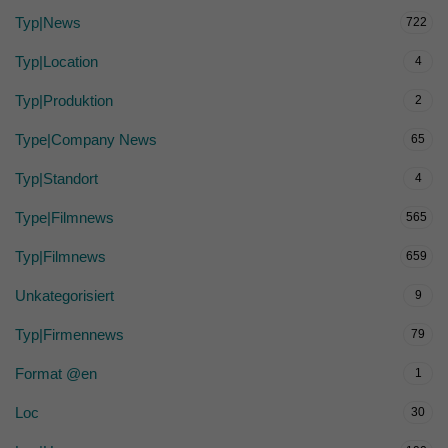
Typ|News
722
Typ|Location
4
Typ|Produktion
2
Type|Company News
65
Typ|Standort
4
Type|Filmnews
565
Typ|Filmnews
659
Unkategorisiert
9
Typ|Firmennews
79
Format @en
1
Loc
30