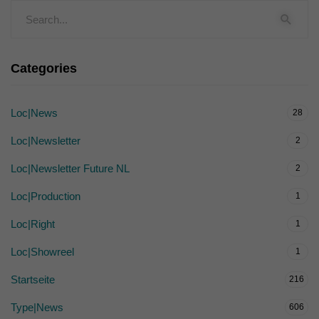
Categories
Loc|News
28
Loc|Newsletter
2
Loc|Newsletter Future NL
2
Loc|Production
1
Loc|Right
1
Loc|Showreel
1
Startseite
216
Type|News
606