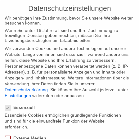
Datenschutzeinstellungen
Wir benötigen Ihre Zustimmung, bevor Sie unsere Website weiter
besuchen können.
Wenn Sie unter 16 Jahre alt sind und Ihre Zustimmung zu
freiwilligen Diensten geben möchten, müssen Sie Ihre
Home
Startseite
Mehrfachnominierung für „Falciani“:
Erziehungsberechtigten um Erlaubnis bitten.
Dokumentarfilm und Scroll-Doku nominiert für Deutschen
Wir verwenden Cookies und andere Technologien auf unserer
Website. Einige von ihnen sind essenziell, während andere uns
Wirtschaftsfilmpreis
helfen, diese Website und Ihre Erfahrung zu verbessern.
Personenbezogene Daten können verarbeitet werden (z. B. IP-
Adressen), z. B. für personalisierte Anzeigen und Inhalte oder
Anzeigen- und Inhaltsmessung.
Weitere Informationen über die
Verwendung Ihrer Daten finden Sie in unserer
Datenschutzerklärung
.
Sie können Ihre Auswahl jederzeit unter
Mehrfachnominierung für „Falciani“:
Einstellungen
widerrufen oder anpassen.
Datenschutzeinstellungen
Dokumentarfilm und Scroll-Doku
Essenziell
nominiert für Deutschen
Essenzielle Cookies ermöglichen grundlegende Funktionen
und sind für die einwandfreie Funktion der Website
Wirtschaftsfilmpreis
erforderlich.
Externe Medien