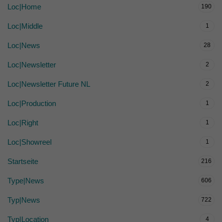
Loc|Home
190
Loc|Middle
1
Loc|News
28
Loc|Newsletter
2
Loc|Newsletter Future NL
2
Loc|Production
1
Loc|Right
1
Loc|Showreel
1
Startseite
216
Type|News
606
Typ|News
722
Typ|Location
4