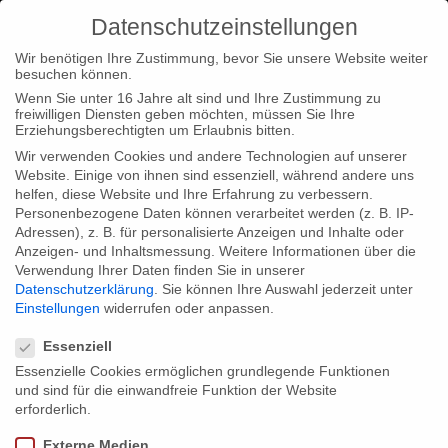
Datenschutzeinstellungen
Wir benötigen Ihre Zustimmung, bevor Sie unsere Website weiter
besuchen können.
Wenn Sie unter 16 Jahre alt sind und Ihre Zustimmung zu
freiwilligen Diensten geben möchten, müssen Sie Ihre
Home
Type|News
Make Love – meet the press
Erziehungsberechtigten um Erlaubnis bitten.
Wir verwenden Cookies und andere Technologien auf unserer
Website. Einige von ihnen sind essenziell, während andere uns
helfen, diese Website und Ihre Erfahrung zu verbessern.
Personenbezogene Daten können verarbeitet werden (z. B. IP-
Adressen), z. B. für personalisierte Anzeigen und Inhalte oder
Make Love – meet the press
Anzeigen- und Inhaltsmessung.
Weitere Informationen über die
Verwendung Ihrer Daten finden Sie in unserer
Datenschutzerklärung
.
Sie können Ihre Auswahl jederzeit unter
Einstellungen
widerrufen oder anpassen.
Our new trimedial project “Make Love” will be presented for the
Datenschutzeinstellungen
first time today on 15.30 h at NHow Hotel in Berlin.
Essenziell
Ann-Marlene Henning, author of the bestselling-sex-educational
Essenzielle Cookies ermöglichen grundlegende Funktionen
und sind für die einwandfreie Funktion der Website
book “Make Love” and host of the show, Peter Dreckmann,
erforderlich.
Head of Entertainment MDR Fernsehen & some further
Externe Medien