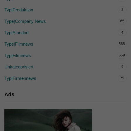
Typ|Produktion
2
Type|Company News
65
Typ|Standort
4
Type|Filmnews
565
Typ|Filmnews
659
Unkategorisiert
9
Typ|Firmennews
79
Ads