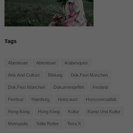
Tags
Abenteuer
Abenteuer
Arabesques
Arts And Culture
Bildung
Dok.fest München
Dok.fest München
Dokumentarfilm
Festival
Festival
Hamburg
Holocaust
Homosexualität
Hong Kong
Hong Kong
Kultur
Kunst Und Kultur
Metropolis
Stille Retter
Terra X