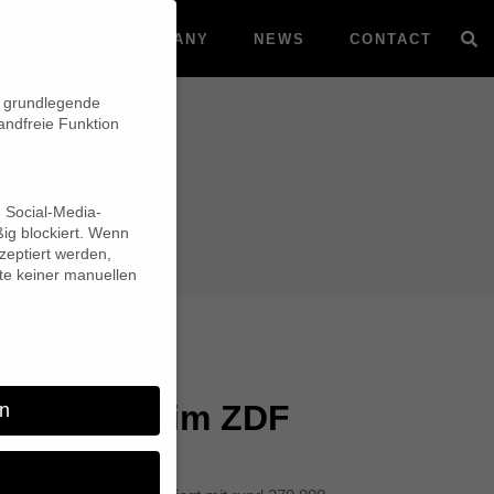
VOD
COMPANY
NEWS
CONTACT
n grundlegende
andfreie Funktion
d Social-Media-
ig blockiert. Wenn
eptiert werden,
lte keiner manuellen
-Liebling im ZDF
n