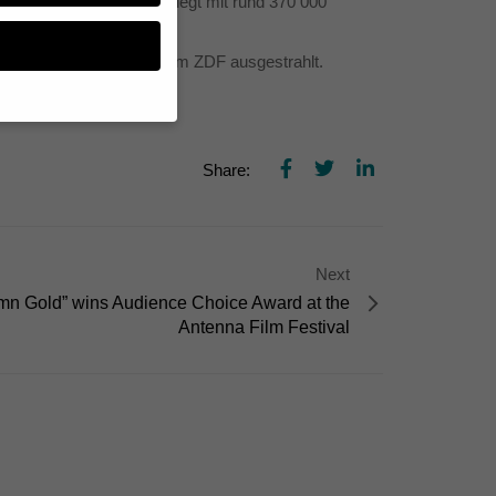
Mediathek 2015 an und liegt mit rund 370 000
 „heute-show“.
Folgen werden im Sommer im ZDF ausgestrahlt.
n, müssen Sie Ihre
Share:
essenziell, während
n können verarbeitet
d Inhaltsmessung.
lärung
.
Next
zu ganzen Kategorien
mn Gold” wins Audience Choice Award at the
hlen.
Antenna Film Festival
Zurück
te erforderlich.