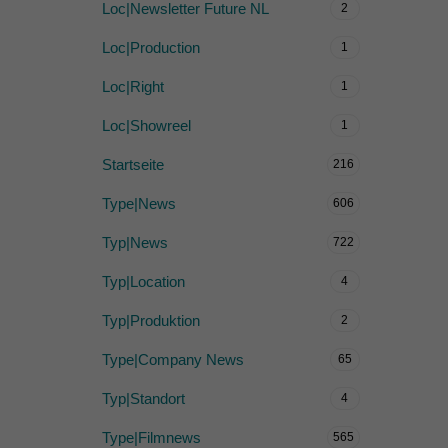
Loc|Newsletter Future NL
2
Loc|Production
1
Loc|Right
1
Loc|Showreel
1
Startseite
216
Type|News
606
Typ|News
722
Typ|Location
4
Typ|Produktion
2
Type|Company News
65
Typ|Standort
4
Type|Filmnews
565