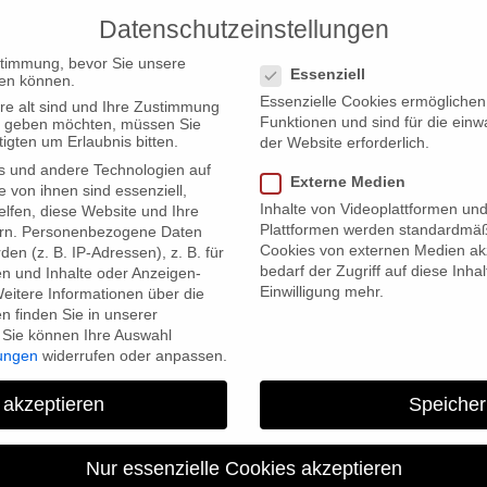
Datenschutzeinstellungen
PRODUCTIONS
Datenschutzeinstellungen
stimmung, bevor Sie unsere
Essenziell
en können.
Essenzielle Cookies ermögliche
re alt sind und Ihre Zustimmung
Funktionen und sind für die einw
ten geben möchten, müssen Sie
igten um Erlaubnis bitten.
der Website erforderlich.
s und andere Technologien auf
ebling im ZDF
Externe Medien
e von ihnen sind essenziell,
Inhalte von Videoplattformen un
lfen, diese Website und Ihre
Plattformen werden standardmäß
rn.
Personenbezogene Daten
Cookies von externen Medien akz
en (z. B. IP-Adressen), z. B. für
bedarf der Zugriff auf diese Inha
en und Inhalte oder Anzeigen-
Einwilligung mehr.
eitere Informationen über die
 finden Sie in unserer
Sie können Ihre Auswahl
lungen
widerrufen oder anpassen.
MAKE LOVE ist Mediatheks
 akzeptieren
Speicher
Nur essenzielle Cookies akzeptieren