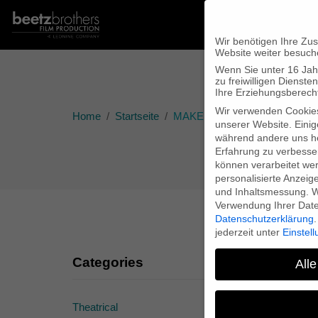
Wir benötigen Ihre Zu
Website weiter besuch
Wenn Sie unter 16 Jah
zu freiwilligen Diens
Ihre Erziehungsberecht
Wir verwenden Cookie
Home
Startseite
MAKE LOVE ist Mediatheks-Li
unserer Website. Einig
während andere uns he
Erfahrung zu verbesse
können verarbeitet werd
personalisierte Anzeig
und Inhaltsmessung.
W
Verwendung Ihrer Daten
Datenschutzerklärung
.
jederzeit unter
Einstel
Categories
Alle
Theatrical