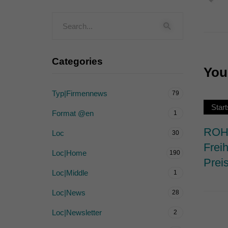
Externe Medien (
Inhalte von Videoplattf
akzeptiert werden, bedarf
Categories
You 
powered by Borlabs Cook
Typ|Firmennews
79
Start
Format @en
1
ROHW
Loc
30
Frei
Loc|Home
190
Prei
Loc|Middle
1
Loc|News
28
Loc|Newsletter
2