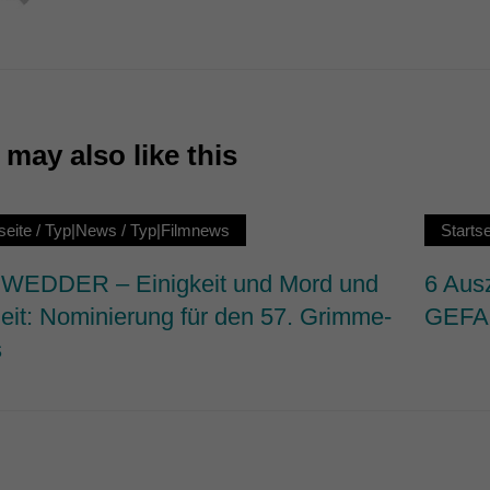
7)
ormen und Social-Media-Plattformen werden standardmäßig blockiert. Wenn Cookie
 der Zugriff auf diese Inhalte keiner manuellen Einwilligung mehr.
Cookie-Informationen anzeigen
may also like this
ie
seite
/
Typ|News
/
Typ|Filmnews
Startse
EDDER – Einigkeit und Mord und
6 Aus
heit: Nominierung für den 57. Grimme-
GEFA
s