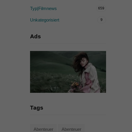
Typ|Filmnews
659
Unkategorisiert
9
Ads
Tags
Abenteuer
Abenteuer