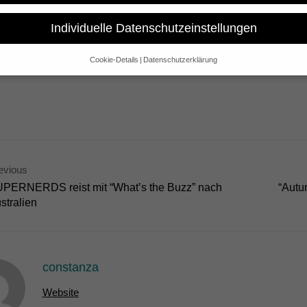
klärungs-Format mit Ann-Marlene Henning führt die Hitliste der ZDF-
gen weit vorne – laut Tagesspiegel noch vor Krimis, Nachrichten und
Individuelle Datenschutzeinstellungen
harbeiten für die nächste Staffel sind im vollen Gange. Vier neue 
Cookie-Details
Datenschutzerklärung
Datenschutzeinstellungen
e alt sind und Ihre Zustimmung zu freiwilligen Diensten geben möchte
 um Erlaubnis bitten.
 und andere Technologien auf unserer Website. Einige von ihnen sind 
se Website und Ihre Erfahrung zu verbessern.
Personenbezogene Date
sen), z. B. für personalisierte Anzeigen und Inhalte oder Anzeigen- un
 über die Verwendung Ihrer Daten finden Sie in unserer
Datenschutzerk
evious
bersicht über alle verwendeten Cookies. Sie können Ihre Einwilligung 
PERNERDS reist mit “What’s the Buzz” nach
“Autu
re Informationen anzeigen lassen und so nur bestimmte Cookies auswä
stralien
Speichern
Nur essenzielle Cookies akzeptieren
gen
constanza
glichen grundlegende Funktionen und sind für die einwandfreie Funktion der Websi
Website
Cookie-Informationen anzeigen