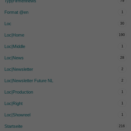
Typ|Firmennews
79
Format @en
1
Loc
30
Loc|Home
190
Loc|Middle
1
Loc|News
28
Loc|Newsletter
2
Loc|Newsletter Future NL
2
Loc|Production
1
Loc|Right
1
Loc|Showreel
1
Startseite
216