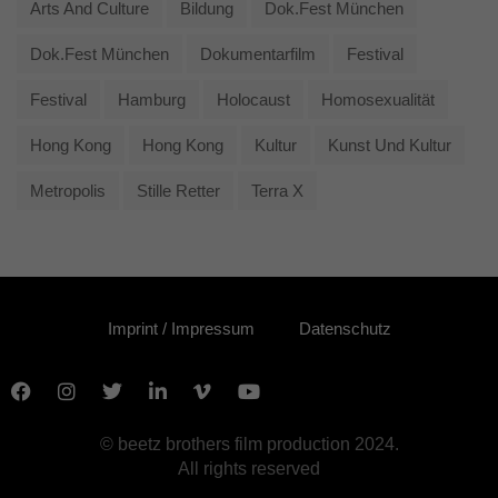
Arts And Culture
Bildung
Dok.fest München
Dok.fest München
Dokumentarfilm
Festival
Festival
Hamburg
Holocaust
Homosexualität
Hong Kong
Hong Kong
Kultur
Kunst Und Kultur
Metropolis
Stille Retter
Terra X
Imprint / Impressum
Datenschutz
© beetz brothers film production 2024.
All rights reserved