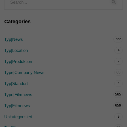
Categories
Typ|News
722
Typ|Location
4
Typ|Produktion
2
Type|Company News
65
Typ|Standort
4
Type|Filmnews
565
Typ|Filmnews
659
Unkategorisiert
9