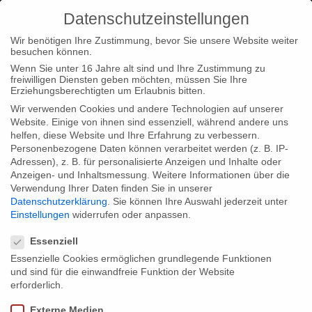
Datenschutzeinstellungen
Wir benötigen Ihre Zustimmung, bevor Sie unsere Website weiter
besuchen können.
Wenn Sie unter 16 Jahre alt sind und Ihre Zustimmung zu
freiwilligen Diensten geben möchten, müssen Sie Ihre
Home
Typ|News
MAKE LOVE in den Medien
Erziehungsberechtigten um Erlaubnis bitten.
Wir verwenden Cookies und andere Technologien auf unserer
Website. Einige von ihnen sind essenziell, während andere uns
helfen, diese Website und Ihre Erfahrung zu verbessern.
Personenbezogene Daten können verarbeitet werden (z. B. IP-
Adressen), z. B. für personalisierte Anzeigen und Inhalte oder
MAKE LOVE in den Medien
Anzeigen- und Inhaltsmessung.
Weitere Informationen über die
Verwendung Ihrer Daten finden Sie in unserer
Datenschutzerklärung
.
Sie können Ihre Auswahl jederzeit unter
Einstellungen
widerrufen oder anpassen.
Seit letzter Woche ist MAKE LOVE im TV, Internet und Radio
Datenschutzeinstellungen
gestartet. Wir freuen uns über die große Presseresonanz und
Essenziell
haben hier ein paar ausgewählte Auftritte von Ann-Marlene
Essenzielle Cookies ermöglichen grundlegende Funktionen
und sind für die einwandfreie Funktion der Website
Henning im TV und Radio zusammgestellt:
erforderlich.
Die zweite Folge von MAKE LOVE „Wie sag ich’s meinem Kind“
Externe Medien