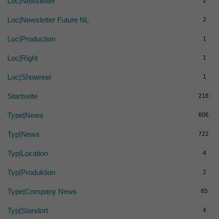
Loc|Newsletter
2
Loc|Newsletter Future NL
2
Loc|Production
1
Loc|Right
1
Loc|Showreel
1
Startseite
216
Type|News
606
Typ|News
722
Typ|Location
4
Typ|Produktion
2
Type|Company News
65
Typ|Standort
4