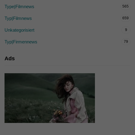
Type|Filmnews
565
Typ|Filmnews
659
Unkategorisiert
9
Typ|Firmennews
79
Ads