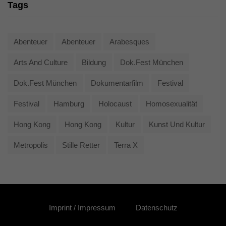
Tags
Abenteuer
Abenteuer
Arabesques
Arts And Culture
Bildung
Dok.fest München
Dok.fest München
Dokumentarfilm
Festival
Festival
Hamburg
Holocaust
Homosexualität
Hong Kong
Hong Kong
Kultur
Kunst Und Kultur
Metropolis
Stille Retter
Terra X
Imprint / Impressum
Datenschutz