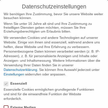
Datenschutzeinstellungen
Wir benötigen Ihre Zustimmung, bevor Sie unsere Website weiter
besuchen können.
Wenn Sie unter 16 Jahre alt sind und Ihre Zustimmung zu
freiwilligen Diensten geben möchten, müssen Sie Ihre
Home
Typ|News
“Lebt wohl, Genossen!” Buchpräsentation
Erziehungsberechtigten um Erlaubnis bitten.
auf der Buchmesse Frankfurt 2011
Wir verwenden Cookies und andere Technologien auf unserer
Website. Einige von ihnen sind essenziell, während andere uns
helfen, diese Website und Ihre Erfahrung zu verbessern.
Personenbezogene Daten können verarbeitet werden (z. B. IP-
Adressen), z. B. für personalisierte Anzeigen und Inhalte oder
Anzeigen- und Inhaltsmessung.
Weitere Informationen über die
Verwendung Ihrer Daten finden Sie in unserer
“Lebt wohl, Genossen!”
Datenschutzerklärung
.
Sie können Ihre Auswahl jederzeit unter
Buchpräsentation auf der Buchmesse
Einstellungen
widerrufen oder anpassen.
Datenschutzeinstellungen
Frankfurt 2011
Essenziell
Essenzielle Cookies ermöglichen grundlegende Funktionen
und sind für die einwandfreie Funktion der Website
Am Mittwoch, den 12. Oktober 2011 um 16 Uhr wird das Buch
erforderlich.
und der Film “Lebt wohl, Genossen!” als erster Teil des
Externe Medien