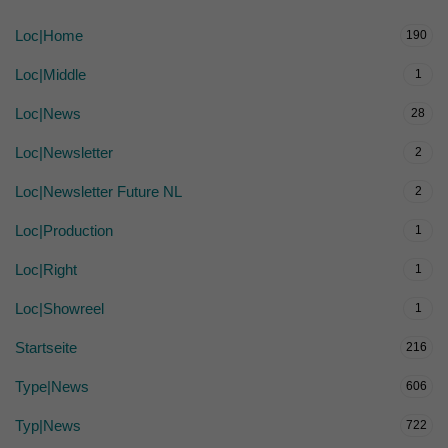
Loc|Home
190
Loc|Middle
1
Loc|News
28
Loc|Newsletter
2
Loc|Newsletter Future NL
2
Loc|Production
1
Loc|Right
1
Loc|Showreel
1
Startseite
216
Type|News
606
Typ|News
722