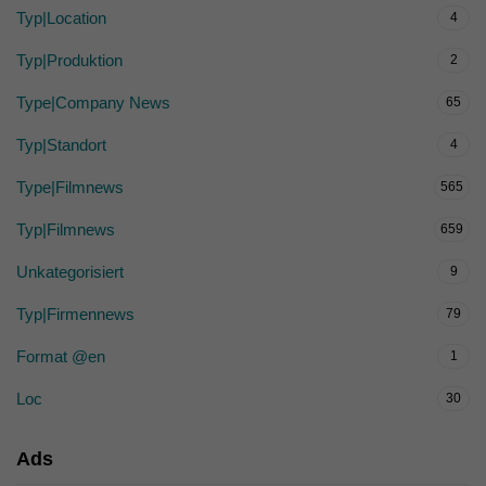
Typ|Location
4
Typ|Produktion
2
Type|Company News
65
Typ|Standort
4
Type|Filmnews
565
Typ|Filmnews
659
Unkategorisiert
9
Typ|Firmennews
79
Format @en
1
Loc
30
Ads