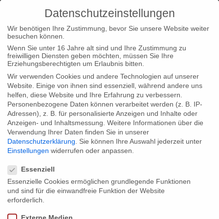
Datenschutzeinstellungen
Wir benötigen Ihre Zustimmung, bevor Sie unsere Website weiter
besuchen können.
Wenn Sie unter 16 Jahre alt sind und Ihre Zustimmung zu
freiwilligen Diensten geben möchten, müssen Sie Ihre
Home
Type|News
“Iceland’s Artists and Sagas” available at
Erziehungsberechtigten um Erlaubnis bitten.
Amazon
Wir verwenden Cookies und andere Technologien auf unserer
Website. Einige von ihnen sind essenziell, während andere uns
helfen, diese Website und Ihre Erfahrung zu verbessern.
Personenbezogene Daten können verarbeitet werden (z. B. IP-
Adressen), z. B. für personalisierte Anzeigen und Inhalte oder
Anzeigen- und Inhaltsmessung.
Weitere Informationen über die
Verwendung Ihrer Daten finden Sie in unserer
“Iceland’s Artists and Sagas” available
Datenschutzerklärung
.
Sie können Ihre Auswahl jederzeit unter
at Amazon
Einstellungen
widerrufen oder anpassen.
Datenschutzeinstellungen
Essenziell
Essenzielle Cookies ermöglichen grundlegende Funktionen
A nice Christmas present idea from our company: The DVD
und sind für die einwandfreie Funktion der Website
“Iceland’s Artists and Sagas” is now available at Amazon.
erforderlich.
Externe Medien