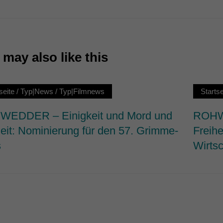
7)
ormen und Social-Media-Plattformen werden standardmäßig blockiert. Wenn Cookie
 der Zugriff auf diese Inhalte keiner manuellen Einwilligung mehr.
Cookie-Informationen anzeigen
may also like this
ie
seite
/
Typ|News
/
Typ|Filmnews
Startse
EDDER – Einigkeit und Mord und
ROHWE
heit: Nominierung für den 57. Grimme-
Freihe
s
Wirtsc