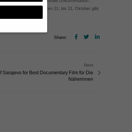
ategorie “beste internationale Dokumentation”.
e la Ciudad de México vom 21. bis 31. Oktober gibt
Share:
n, müssen Sie Ihre
essenziell, während
n können verarbeitet
Next
d Inhaltsmessung.
lärung
.
f Sarajevo for Best Documentary Film für Die
zu ganzen Kategorien
Näherinnen
hlen.
Zurück
te erforderlich.