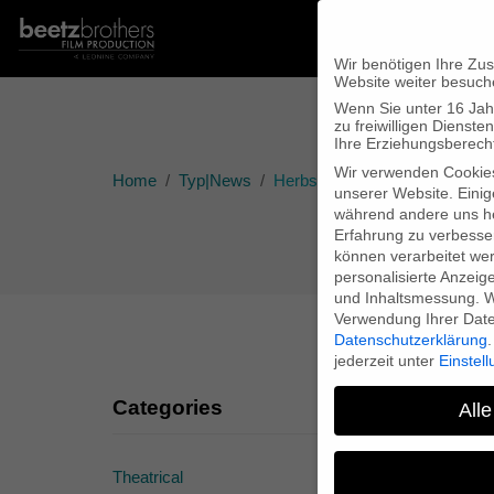
Wir benötigen Ihre Zu
Website weiter besuch
Wenn Sie unter 16 Jah
zu freiwilligen Diens
Ihre Erziehungsberecht
Wir verwenden Cookie
Home
Typ|News
Herbstgold von Jan Tenhaven 
unserer Website. Einig
während andere uns he
Erfahrung zu verbesse
können verarbeitet werd
personalisierte Anzeig
und Inhaltsmessung.
W
Verwendung Ihrer Daten
Datenschutzerklärung
.
jederzeit unter
Einstel
Categories
Alle
Theatrical