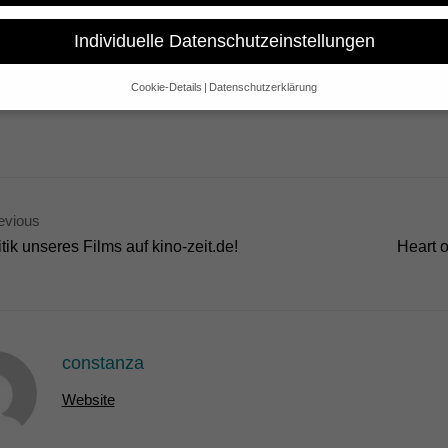
old von Jan Tenhaven in Mexiko City auf dem DOCSDF 2010 in der K
formationen über das 5° Festival Internacional de Cine Documental d
Individuelle Datenschutzeinstellungen
Cookie-Details
Datenschutzerklärung
Datenschutzeinstellungen
e alt sind und Ihre Zustimmung zu freiwilligen Diensten geben möchte
 um Erlaubnis bitten.
 und andere Technologien auf unserer Website. Einige von ihnen sind 
se Website und Ihre Erfahrung zu verbessern.
Personenbezogene Date
evious
sen), z. B. für personalisierte Anzeigen und Inhalte oder Anzeigen- un
 über die Verwendung Ihrer Daten finden Sie in unserer
Datenschutzerk
itik unseres Films auf kino-zeit.de!
Heart o
bersicht über alle verwendeten Cookies. Sie können Ihre Einwilligung 
re Informationen anzeigen lassen und so nur bestimmte Cookies auswä
Speichern
Nur essenzielle Cookies akzeptieren
gen
constanza
Website
glichen grundlegende Funktionen und sind für die einwandfreie Funktion der Websi
Cookie-Informationen anzeigen