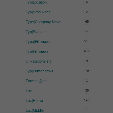
Typ|Location
4
Typ|Produktion
2
Type|Company News
65
Typ|Standort
4
Type|Filmnews
565
Typ|Filmnews
659
Unkategorisiert
9
Typ|Firmennews
79
Format @en
1
Loc
30
Loc|Home
190
Loc|Middle
1