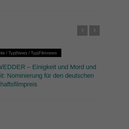
Externe Medien
s von externen Medien
Datenschutzerklärung
ite
/
Typ|News
/
Typ|Filmnews
Typ|Ne
DDER – Einigkeit und Mord und
Why We 
it: Nominierung für den deutschen
dem Fi
haftsfilmpreis