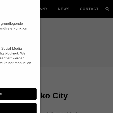
VOD
COMPANY
NEWS
CONTACT
n grundlegende
andfreie Funktion
d Social-Media-
ig blockiert. Wenn
eptiert werden,
lte keiner manuellen
en in Mexiko City
n