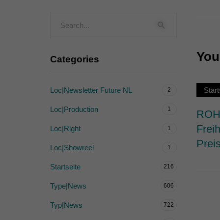
Externe Medien (
Inhalte von Videoplattf
akzeptiert werden, bedarf
You 
Categories
powered by Borlabs Cook
Loc|Newsletter Future NL
Start
2
Loc|Production
1
ROHW
Frei
Loc|Right
1
Prei
Loc|Showreel
1
Startseite
216
Type|News
606
Typ|News
722