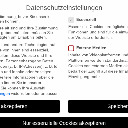
Datenschutzeinstellungen
PRODUCTIONS
Datenschutzeinstellungen
stimmung, bevor Sie unsere
Essenziell
en können.
Essenzielle Cookies ermögliche
re alt sind und Ihre Zustimmung
Funktionen und sind für die einw
ten geben möchten, müssen Sie
igten um Erlaubnis bitten.
der Website erforderlich.
s und andere Technologien auf
in Mexiko City
Externe Medien
e von ihnen sind essenziell,
Inhalte von Videoplattformen un
lfen, diese Website und Ihre
Plattformen werden standardmäß
rn.
Personenbezogene Daten
Cookies von externen Medien akz
en (z. B. IP-Adressen), z. B. für
bedarf der Zugriff auf diese Inha
en und Inhalte oder Anzeigen-
Einwilligung mehr.
eitere Informationen über die
 finden Sie in unserer
Sie können Ihre Auswahl
lungen
widerrufen oder anpassen.
Herbstgold von Jan Tenhav
 akzeptieren
Speicher
Nur essenzielle Cookies akzeptieren