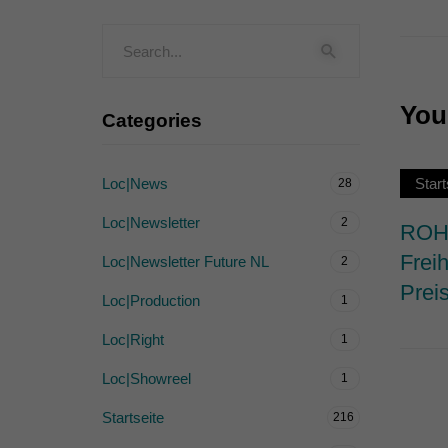
Externe Medien (
Inhalte von Videoplattf
akzeptiert werden, bedarf
You 
Categories
powered by Borlabs Cook
Loc|News
Start
28
Loc|Newsletter
2
ROHW
Frei
Loc|Newsletter Future NL
2
Prei
Loc|Production
1
Loc|Right
1
Loc|Showreel
1
Startseite
216