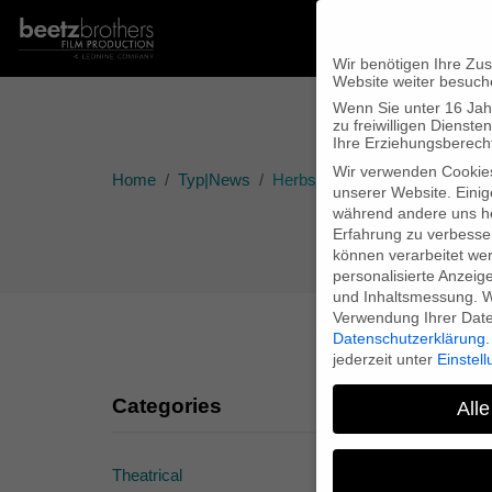
Wir benötigen Ihre Zu
Website weiter besuch
Wenn Sie unter 16 Jah
zu freiwilligen Diens
Ihre Erziehungsberecht
Wir verwenden Cookie
Home
Typ|News
Herbstgold nominiert für Deu
unserer Website. Einig
während andere uns he
Erfahrung zu verbesse
können verarbeitet werd
personalisierte Anzeig
und Inhaltsmessung.
W
Verwendung Ihrer Daten
Datenschutzerklärung
.
jederzeit unter
Einstel
Categories
Alle
Theatrical