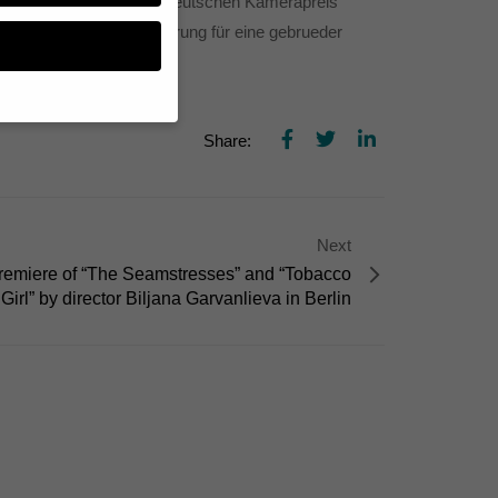
ilm Herbstgold für den Deutschen Kamerapreis
 das die zweite Nominierung für eine gebrueder
Share:
n, müssen Sie Ihre
essenziell, während
n können verarbeitet
Next
d Inhaltsmessung.
lärung
.
emiere of “The Seamstresses” and “Tobacco
zu ganzen Kategorien
Girl” by director Biljana Garvanlieva in Berlin
hlen.
Zurück
te erforderlich.