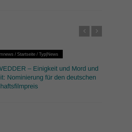
Externe Medien
s von externen Medien
Datenschutzerklärung
ilmnews
/
Startseite
/
Typ|News
Startseit
DDER – Einigkeit und Mord und
Why We 
it: Nominierung für den deutschen
dem Fi
haftsfilmpreis