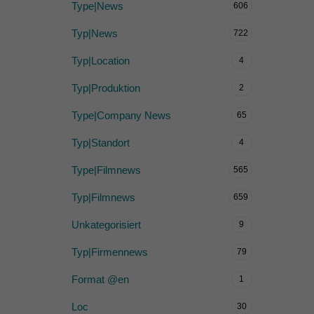
Type|News
606
Typ|News
722
Typ|Location
4
Typ|Produktion
2
Type|Company News
65
Typ|Standort
4
Type|Filmnews
565
Typ|Filmnews
659
Unkategorisiert
9
Typ|Firmennews
79
Format @en
1
Loc
30