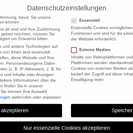
Datenschutzeinstellungen
PRODUCTIONS
Datenschutzeinstellungen
stimmung, bevor Sie unsere
Essenziell
en können.
Essenzielle Cookies ermögliche
re alt sind und Ihre Zustimmung
Funktionen und sind für die einw
ten geben möchten, müssen Sie
igten um Erlaubnis bitten.
der Website erforderlich.
s und andere Technologien auf
tschen Kamerapreis
Externe Medien
e von ihnen sind essenziell,
Inhalte von Videoplattformen un
lfen, diese Website und Ihre
Plattformen werden standardmäß
rn.
Personenbezogene Daten
Cookies von externen Medien akz
en (z. B. IP-Adressen), z. B. für
bedarf der Zugriff auf diese Inha
en und Inhalte oder Anzeigen-
Einwilligung mehr.
eitere Informationen über die
 finden Sie in unserer
Sie können Ihre Auswahl
lungen
widerrufen oder anpassen.
Herbstgold nominiert für De
 akzeptieren
Speicher
Nur essenzielle Cookies akzeptieren