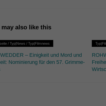
7)
ormen und Social-Media-Plattformen werden standardmäßig blockiert. Wenn Cookie
 der Zugriff auf diese Inhalte keiner manuellen Einwilligung mehr.
Cookie-Informationen anzeigen
may also like this
ie
seite
/
Typ|News
/
Typ|Filmnews
Typ|F
EDDER – Einigkeit und Mord und
ROHWE
heit: Nominierung für den 57. Grimme-
Freihe
s
Wirtsc