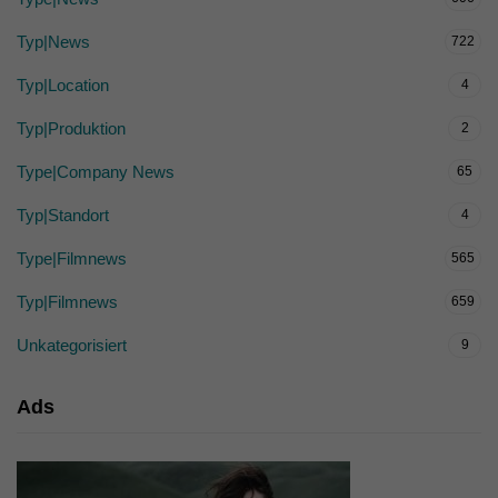
Typ|News
722
Typ|Location
4
Typ|Produktion
2
Type|Company News
65
Typ|Standort
4
Type|Filmnews
565
Typ|Filmnews
659
Unkategorisiert
9
Ads