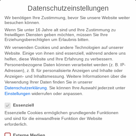
Datenschutzeinstellungen
Wir benötigen Ihre Zustimmung, bevor Sie unsere Website weiter
besuchen können.
Wenn Sie unter 16 Jahre alt sind und Ihre Zustimmung zu
freiwilligen Diensten geben möchten, müssen Sie Ihre
Home
Typ|News
FC Barcelona auf Phönix
Erziehungsberechtigten um Erlaubnis bitten.
Wir verwenden Cookies und andere Technologien auf unserer
Website. Einige von ihnen sind essenziell, während andere uns
helfen, diese Website und Ihre Erfahrung zu verbessern.
Personenbezogene Daten können verarbeitet werden (z. B. IP-
Adressen), z. B. für personalisierte Anzeigen und Inhalte oder
FC Barcelona auf Phönix
Anzeigen- und Inhaltsmessung.
Weitere Informationen über die
Verwendung Ihrer Daten finden Sie in unserer
Datenschutzerklärung
.
Sie können Ihre Auswahl jederzeit unter
Einstellungen
widerrufen oder anpassen.
Unsere Dokumentation FC Barcelona Confidential ist am Freitag
Datenschutzeinstellungen
den 28.04.06 um 22:15 Uhr auf Phönix zu sehen.
Essenziell
Essenzielle Cookies ermöglichen grundlegende Funktionen
und sind für die einwandfreie Funktion der Website
erforderlich.
Share:
Externe Medien