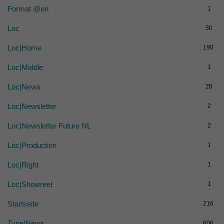
Format @en
1
Loc
30
Loc|Home
190
Loc|Middle
1
Loc|News
28
Loc|Newsletter
2
Loc|Newsletter Future NL
2
Loc|Production
1
Loc|Right
1
Loc|Showreel
1
Startseite
216
Type|News
606