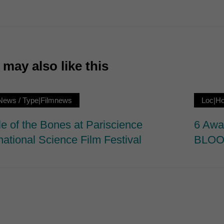
7)
ormen und Social-Media-Plattformen werden standardmäßig blockiert. Wenn Cookie
 der Zugriff auf diese Inhalte keiner manuellen Einwilligung mehr.
Cookie-Informationen anzeigen
may also like this
ie
News
/
Type|Filmnews
Loc|H
le of the Bones at Pariscience
6 Aw
national Science Film Festival
BLO