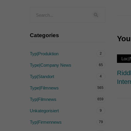
Externe Medien (
Inhalte von Videoplattf
akzeptiert werden, bedarf
Categories
You 
powered by Borlabs Cook
Typ|Produktion
2
Loc|
Type|Company News
65
Ridd
Typ|Standort
4
Inter
Type|Filmnews
565
Typ|Filmnews
659
Unkategorisiert
9
Typ|Firmennews
79