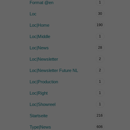
Format @en
1
Loc
30
Loc|Home
190
Loc|Middle
1
Loc|News
28
Loc|Newsletter
2
Loc|Newsletter Future NL
2
Loc|Production
1
Loc|Right
1
Loc|Showreel
1
Startseite
216
Type|News
606