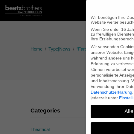
Wir benötigen Ihre Zu
Website weiter besuch
Wenn Sie unter 16 Jah
zu freiwilligen Diens
Ihre Erziehungsberecht
Wir verwenden Cookie
Home
Type|News
“Farewell Comrades! Interact
unserer Website. Einig
während andere uns he
Erfahrung zu verbesse
können verarbeitet werd
personalisierte Anzeig
und Inhaltsmessung.
W
Verwendung Ihrer Daten
Datenschutzerklärung
.
jederzeit unter
Einstel
Categories
“
Alle
Theatrical