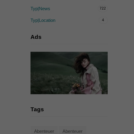
Typ|News
722
Typ|Location
4
Ads
Tags
Abenteuer
Abenteuer