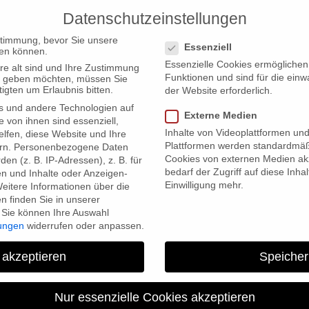
Datenschutzeinstellungen
PRODUCTIONS
Datenschutzeinstellungen
stimmung, bevor Sie unsere
Essenziell
en können.
Essenzielle Cookies ermögliche
re alt sind und Ihre Zustimmung
Funktionen und sind für die einw
ten geben möchten, müssen Sie
igten um Erlaubnis bitten.
der Website erforderlich.
s und andere Technologien auf
ive” in competition for DocLab Award at IDFA 2011
Externe Medien
e von ihnen sind essenziell,
Inhalte von Videoplattformen un
lfen, diese Website und Ihre
Plattformen werden standardmäß
rn.
Personenbezogene Daten
Cookies von externen Medien akz
en (z. B. IP-Adressen), z. B. für
bedarf der Zugriff auf diese Inha
en und Inhalte oder Anzeigen-
Einwilligung mehr.
eitere Informationen über die
 finden Sie in unserer
Sie können Ihre Auswahl
lungen
widerrufen oder anpassen.
Farewell Comrades! Interactiv
 akzeptieren
Speicher
DocLab Award at 
Nur essenzielle Cookies akzeptieren