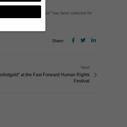
well Comrades! Interactive” has been selected for
n, müssen Sie Ihre
Share:
essenziell, während
n können verarbeitet
d Inhaltsmessung.
Next
lärung
.
zu ganzen Kategorien
erbstgold” at the Fast Forward Human Rights
hlen.
Festival
Zurück
te erforderlich.