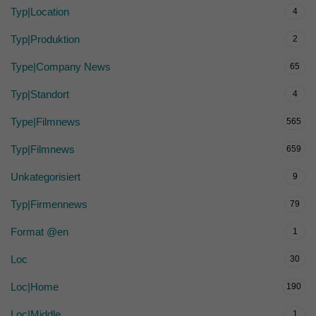
Typ|Location
4
Typ|Produktion
2
Type|Company News
65
Typ|Standort
4
Type|Filmnews
565
Typ|Filmnews
659
Unkategorisiert
9
Typ|Firmennews
79
Format @en
1
Loc
30
Loc|Home
190
Loc|Middle
1