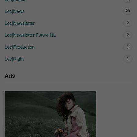
Loc|News
28
Loc|Newsletter
2
Loc|Newsletter Future NL
2
Loc|Production
1
Loc|Right
1
Ads