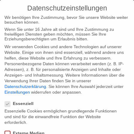
Datenschutzeinstellungen
Wir benötigen Ihre Zustimmung, bevor Sie unsere Website weiter
besuchen können.
Wenn Sie unter 16 Jahre alt sind und Ihre Zustimmung zu
freiwilligen Diensten geben möchten, müssen Sie Ihre
Home
Typ|News
Erfolgreicher Startschuss für
Erziehungsberechtigten um Erlaubnis bitten.
„Mittsommernachtstango“ – schon jetzt über 10.000
Wir verwenden Cookies und andere Technologien auf unserer
Website. Einige von ihnen sind essenziell, während andere uns
Kinobesucher!
helfen, diese Website und Ihre Erfahrung zu verbessern.
Personenbezogene Daten können verarbeitet werden (z. B. IP-
Adressen), z. B. für personalisierte Anzeigen und Inhalte oder
Anzeigen- und Inhaltsmessung.
Weitere Informationen über die
Verwendung Ihrer Daten finden Sie in unserer
Datenschutzerklärung
.
Sie können Ihre Auswahl jederzeit unter
Erfolgreicher Startschuss für
Einstellungen
widerrufen oder anpassen.
Datenschutzeinstellungen
„Mittsommernachtstango“ – schon jetzt
Essenziell
über 10.000 Kinobesucher!
Essenzielle Cookies ermöglichen grundlegende Funktionen
und sind für die einwandfreie Funktion der Website
erforderlich.
Seit dem 13. März ist der Film deutschlandweit in den Kinos zu
Externe Medien