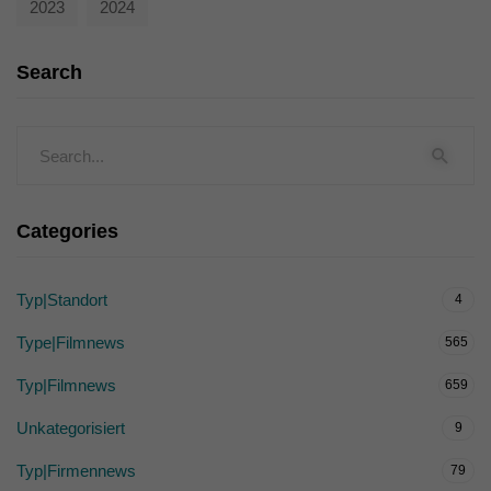
2023
2024
Search
Categories
Typ|Standort
4
Type|Filmnews
565
Typ|Filmnews
659
Unkategorisiert
9
Typ|Firmennews
79