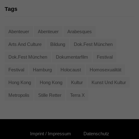
Tags
Abenteuer
Abenteuer
Arabesques
Arts And Culture
Bildung
Dok.fest München
Dok.fest München
Dokumentarfilm
Festival
Festival
Hamburg
Holocaust
Homosexualität
Hong Kong
Hong Kong
Kultur
Kunst Und Kultur
Metropolis
Stille Retter
Terra X
Imprint / Impressum
Datenschutz