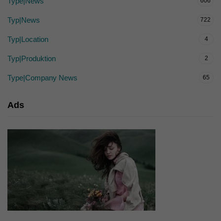
Type|News
606
Typ|News
722
Typ|Location
4
Typ|Produktion
2
Type|Company News
65
Ads