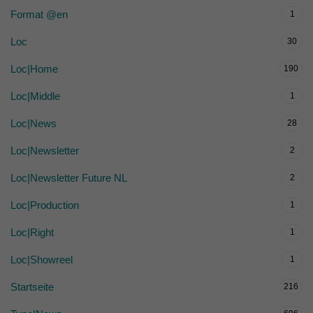
Format @en
1
Loc
30
Loc|Home
190
Loc|Middle
1
Loc|News
28
Loc|Newsletter
2
Loc|Newsletter Future NL
2
Loc|Production
1
Loc|Right
1
Loc|Showreel
1
Startseite
216