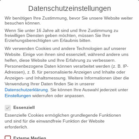
Datenschutzeinstellungen
Wir benötigen Ihre Zustimmung, bevor Sie unsere Website weiter
besuchen können.
Wenn Sie unter 16 Jahre alt sind und Ihre Zustimmung zu
freiwilligen Diensten geben möchten, müssen Sie Ihre
Home
Typ|News
Typ|Filmnews
„Die Näherinnen“
Erziehungsberechtigten um Erlaubnis bitten.
gewinnt den 2.Platz beim „The global skin“ Wettbewerb
Wir verwenden Cookies und andere Technologien auf unserer
Website. Einige von ihnen sind essenziell, während andere uns
helfen, diese Website und Ihre Erfahrung zu verbessern.
Personenbezogene Daten können verarbeitet werden (z. B. IP-
Adressen), z. B. für personalisierte Anzeigen und Inhalte oder
Anzeigen- und Inhaltsmessung.
Weitere Informationen über die
Verwendung Ihrer Daten finden Sie in unserer
„Die Näherinnen“ gewinnt den 2.Platz
Datenschutzerklärung
.
Sie können Ihre Auswahl jederzeit unter
beim „The global skin“ Wettbewerb
Einstellungen
widerrufen oder anpassen.
Datenschutzeinstellungen
Essenziell
Essenzielle Cookies ermöglichen grundlegende Funktionen
Mit Freude verkünden wir, dass unsere Dokumentation „Die
und sind für die einwandfreie Funktion der Website
Näherinnen“ im Wettbewerb des „The global skin – a
erforderlich.
collaborative film“ Wettbewerbs den 2.Platz gewonnen hat.
Externe Medien