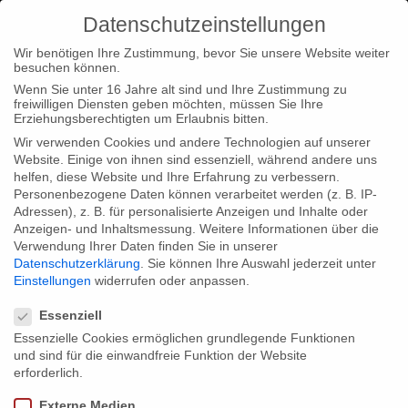
Datenschutzeinstellungen
Wir benötigen Ihre Zustimmung, bevor Sie unsere Website weiter
besuchen können.
Wenn Sie unter 16 Jahre alt sind und Ihre Zustimmung zu
freiwilligen Diensten geben möchten, müssen Sie Ihre
Home
Typ|News
“Die Helden der Titanic” – Deutsche
Erziehungsberechtigten um Erlaubnis bitten.
Erstausstrahlung im ZDF
Wir verwenden Cookies und andere Technologien auf unserer
Website. Einige von ihnen sind essenziell, während andere uns
helfen, diese Website und Ihre Erfahrung zu verbessern.
Personenbezogene Daten können verarbeitet werden (z. B. IP-
Adressen), z. B. für personalisierte Anzeigen und Inhalte oder
Anzeigen- und Inhaltsmessung.
Weitere Informationen über die
Verwendung Ihrer Daten finden Sie in unserer
“Die Helden der Titanic” – Deutsche
Datenschutzerklärung
.
Sie können Ihre Auswahl jederzeit unter
Erstausstrahlung im ZDF
Einstellungen
widerrufen oder anpassen.
Datenschutzeinstellungen
Essenziell
Essenzielle Cookies ermöglichen grundlegende Funktionen
Unser aufwändig produziertes und mit hochkarätigem Cast
und sind für die einwandfreie Funktion der Website
besetztes Doku-Drama ‘Die Helden der Titanic’ feiert am
erforderlich.
Ostersonntag, den 8. April um 23.45 Uhr im ZDF seine
Externe Medien