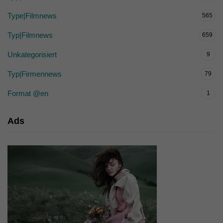
Type|Filmnews
565
Typ|Filmnews
659
Unkategorisiert
9
Typ|Firmennews
79
Format @en
1
Ads