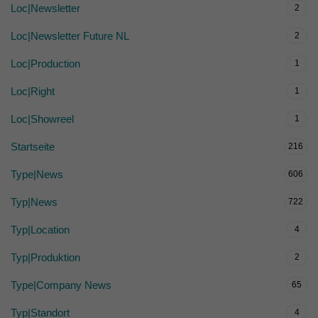
Loc|Newsletter
2
Loc|Newsletter Future NL
2
Loc|Production
1
Loc|Right
1
Loc|Showreel
1
Startseite
216
Type|News
606
Typ|News
722
Typ|Location
4
Typ|Produktion
2
Type|Company News
65
Typ|Standort
4